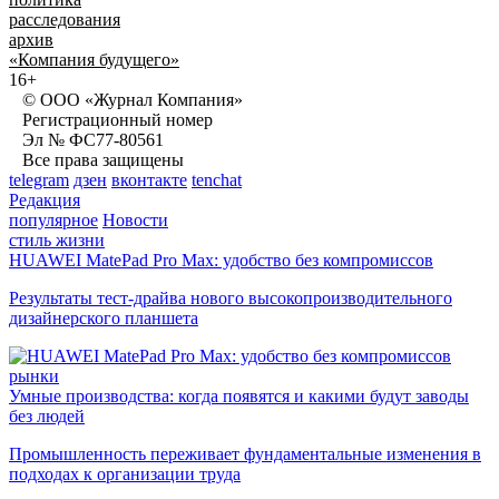
расследования
архив
«Компания будущего»
16+
© ООО «Журнал Компания»
Регистрационный номер
Эл № ФС77-80561
Все права защищены
telegram
дзен
вконтакте
tenchat
Редакция
популярное
Новости
стиль жизни
HUAWEI MatePad Pro Max: удобство без компромиссов
Результаты тест-драйва нового высокопроизводительного
дизайнерского планшета
рынки
Умные производства: когда появятся и какими будут заводы
без людей
Промышленность переживает фундаментальные изменения в
подходах к организации труда