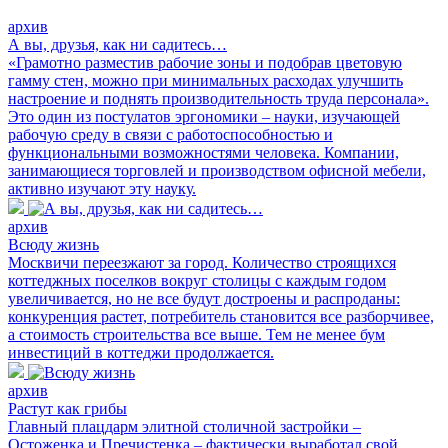
архив
А вы, друзья, как ни садитесь…
«Грамотно разместив рабочие зоны и подобрав цветовую
гамму стен, можно при минимальных расходах улучшить
настроение и поднять производительность труда персонала».
Это один из постулатов эргономики – науки, изучающей
рабочую среду в связи с работоспособностью и
функциональными возможностями человека. Компании,
занимающиеся торговлей и производством офисной мебели,
активно изучают эту науку.
архив
Всюду жизнь
Москвичи переезжают за город. Количество строящихся
коттеджных поселков вокруг столицы с каждым годом
увеличивается, но не все будут достроены и распроданы:
конкуренция растет, потребитель становится все разборчивее,
а стоимость строительства все выше. Тем не менее бум
инвестиций в коттеджи продолжается.
архив
Растут как грибы
Главный плацдарм элитной столичной застройки –
Остоженка и Пречистенка – фактически выработал свой