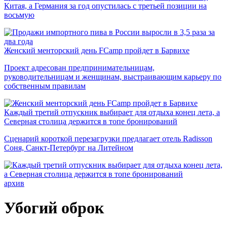
Китая, а Германия за год опустилась с третьей позиции на
восьмую
Женский менторский день FCamp пройдет в Барвихе
Проект адресован предпринимательницам,
руководительницам и женщинам, выстраивающим карьеру по
собственным правилам
Каждый третий отпускник выбирает для отдыха конец лета, а
Северная столица держится в топе бронирований
Сценарий короткой перезагрузки предлагает отель Radisson
Соня, Санкт-Петербург на Литейном
архив
Убогий оброк