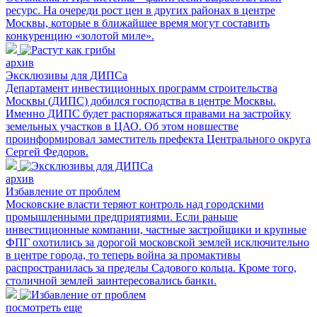
ресурс. На очереди рост цен в других районах в центре
Москвы, которые в ближайшее время могут составить
конкуренцию «золотой миле».
архив
Эксклюзивы для ДИПСа
Департамент инвестиционных программ строительства
Москвы (ДИПС) добился господства в центре Москвы.
Именно ДИПС будет распоряжаться правами на застройку
земельных участков в ЦАО. Об этом новшестве
проинформировал заместитель префекта Центрального округа
Сергей Федоров.
архив
Избавление от проблем
Московские власти теряют контроль над городскими
промышленными предприятиями. Если раньше
инвестиционные компании, частные застройщики и крупные
ФПГ охотились за дорогой московской землей исключительно
в центре города, то теперь война за промактивы
распространилась за пределы Садового кольца. Кроме того,
столичной землей заинтересовались банки.
посмотреть еще