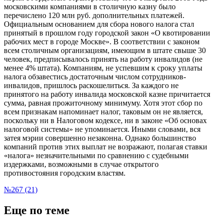
московскими компаниями в столичную казну было
перечислено 120 млн руб. дополнительных платежей.
Официальным основанием для сбора нового налога стал
принятый в прошлом году городской закон «О квотировании
рабочих мест в городе Москве». В соответствии с законом
всем столичным организациям, имеющим в штате свыше 30
человек, предписывалось принять на работу инвалидов (не
менее 4% штата). Компаниям, не успевшим к сроку уплаты
налога обзавестись достаточным числом сотрудников-
инвалидов, пришлось раскошелиться. За каждого не
принятого на работу инвалида московской казне причитается
сумма, равная прожиточному минимуму. Хотя этот сбор по
всем признакам напоминает налог, таковым он не является,
поскольку ни в Налоговом кодексе, ни в законе «Об основах
налоговой системы» не упоминается. Иными словами, вся
затея мэрии совершенно незаконна. Однако большинство
компаний против этих выплат не возражают, полагая ставки
«налога» незначительными по сравнению с судебными
издержками, возможными в случае открытого
противостояния городским властям.
№267 (21)
Еще по теме