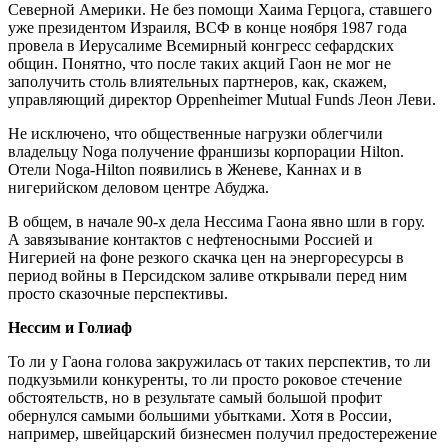
Северной Америки. Не без помощи Хаима Герцога, ставшего
уже президентом Израиля, ВСФ в конце ноября 1987 года
провела в Иерусалиме Всемирный конгресс сефардских
общин. Понятно, что после таких акций Гаон не мог не
заполучить столь влиятельных партнеров, как, скажем,
управляющий директор Oppenheimer Mutual Funds Леон Леви.
Не исключено, что общественные нагрузки облегчили
владельцу Noga получение франшизы корпорации Hilton.
Отели Noga-Hilton появились в Женеве, Каннах и в
нигерийском деловом центре Абуджа.
В общем, в начале 90-х дела Нессима Гаона явно шли в гору.
А завязывание контактов с нефтеносными Россией и
Нигерией на фоне резкого скачка цен на энергоресурсы в
период войны в Персидском заливе открывали перед ним
просто сказочные перспективы.
Нессим и Голиаф
То ли у Гаона голова закружилась от таких перспектив, то ли
подкузьмили конкуренты, то ли просто роковое стечение
обстоятельств, но в результате самый большой профит
обернулся самыми большими убытками. Хотя в России,
например, швейцарский бизнесмен получил предостережение