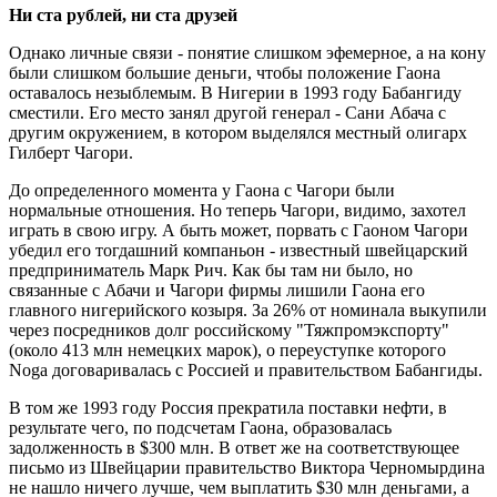
Ни ста рублей, ни ста друзей
Однако личные связи - понятие слишком эфемерное, а на кону
были слишком большие деньги, чтобы положение Гаона
оставалось незыблемым. В Нигерии в 1993 году Бабангиду
сместили. Его место занял другой генерал - Сани Абача с
другим окружением, в котором выделялся местный олигарх
Гилберт Чагори.
До определенного момента у Гаона с Чагори были
нормальные отношения. Но теперь Чагори, видимо, захотел
играть в свою игру. А быть может, порвать с Гаоном Чагори
убедил его тогдашний компаньон - известный швейцарский
предприниматель Марк Рич. Как бы там ни было, но
связанные с Абачи и Чагори фирмы лишили Гаона его
главного нигерийского козыря. За 26% от номинала выкупили
через посредников долг российскому "Тяжпромэкспорту"
(около 413 млн немецких марок), о переуступке которого
Noga договаривалась с Россией и правительством Бабангиды.
В том же 1993 году Россия прекратила поставки нефти, в
результате чего, по подсчетам Гаона, образовалась
задолженность в $300 млн. В ответ же на соответствующее
письмо из Швейцарии правительство Виктора Черномырдина
не нашло ничего лучше, чем выплатить $30 млн деньгами, а