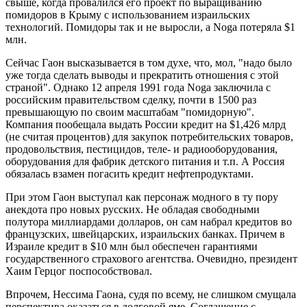
свыше, когда провалился его проект по выращиванию
помидоров в Крыму с использованием израильских
технологий. Помидоры так и не выросли, а Noga потеряла $1
млн.
Сейчас Гаон высказывается в том духе, что, мол, "надо было
уже тогда сделать выводы и прекратить отношения с этой
страной". Однако 12 апреля 1991 года Noga заключила с
российским правительством сделку, почти в 1500 раз
превышающую по своим масштабам "помидорную".
Компания пообещала выдать России кредит на $1,426 млрд
(не считая процентов) для закупок потребительских товаров,
продовольствия, пестицидов, теле- и радиооборудования,
оборудования для фабрик детского питания и т.п. А Россия
обязалась взамен погасить кредит нефтепродуктами.
При этом Гаон выступал как персонаж модного в ту пору
анекдота про новых русских. Не обладая свободными
полутора миллиардами долларов, он сам набрал кредитов во
французских, швейцарских, израильских банках. Причем в
Израиле кредит в $10 млн был обеспечен гарантиями
государственного страхового агентства. Очевидно, президент
Хаим Герцог поспособствовал.
Впрочем, Нессима Гаона, судя по всему, не слишком смущала
перспектива оказаться в долговой яме. Соглашение с