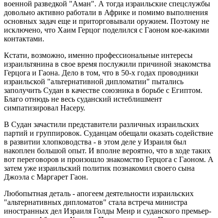
военной разведкой "Аман". А тогда израильские спецслужбы
довольно активно работали в Африке и помимо выполнения
основных задач еще и приторговывали оружием. Поэтому не
исключено, что Хаим Герцог поделился с Гаоном кое-какими
контактами.
Кстати, возможно, именно профессиональные интересы
израильтянина в свое время послужили причиной знакомства
Герцога и Гаона. Дело в том, что в 50-х годах проводники
израильской "альтернативной дипломатии" пытались
заполучить Судан в качестве союзника в борьбе с Египтом.
Благо отнюдь не весь суданский истеблишмент
симпатизировал Насеру.
В Судан зачастили представители различных израильских
партий и группировок. Суданцам обещали оказать содействие
в развитии хлопководства - в этом деле у Израиля был
накоплен большой опыт. И вполне вероятно, что в ходе таких
вот переговоров и произошло знакомство Герцога с Гаоном. А
затем уже израильский политик познакомил своего сына
Джоэла с Маргарет Гаон.
Любопытная деталь - апогеем деятельности израильских
"альтернативных дипломатов" стала встреча министра
иностранных дел Израиля Голды Меир и суданского премьер-