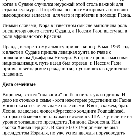
когда в Судане случился неурожай этой столь важной для
страны культуры. Потребовалось оптимизировать торговлю
имеющимися запасами, для чего и прибегли к помощи Гаона.
Иными словами, Noga в известном смысле выполняла роль
внешнеторгового агента Судана, а Нессим Гаон выступал в
роли африканского Красина.
Правда, вскоре этому альянсу пришел конец. В мае 1969 года
к власти в Судане пришла левацкая хунта во главе с
полковником Джафаром Нимери. В стране прошла массовая
национализация, путь назад был отрезан, и Нессим Гаон
принял швейцарское гражданство, пустившись в одиночное
плавание.
Дела семейные
Впрочем, в этом "плавании" он был не так уж и одинок. И
дело не столько в семье - хотя некоторые родственники Гаона
могли оказаться очень даже полезными. Взять, скажем, брата
Леона, владельца люксембургского холдинга Fountainhead,
который обзавелся неплохими связями в США - чуть ли не на
уровне тогдашнего президента Линдона Джонсона. Или
свояка Хаима Герцога. В конце 60-х Герцог еще не был
президентом Израиля, но уже успел дважды поруководить