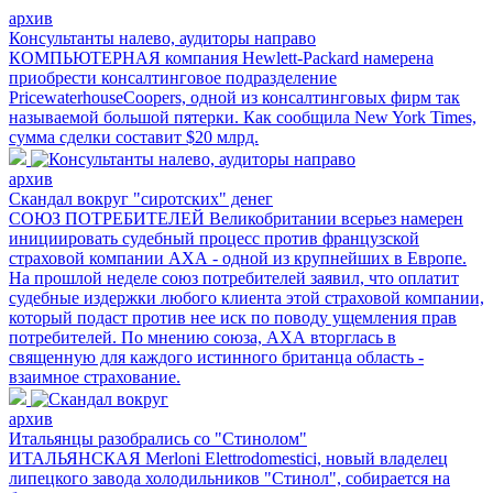
архив
Консультанты налево, аудиторы направо
КОМПЬЮТЕРНАЯ компания Hewlett-Packard намерена
приобрести консалтинговое подразделение
PricewaterhouseCoopers, одной из консалтинговых фирм так
называемой большой пятерки. Как сообщила New York Times,
сумма сделки составит $20 млрд.
архив
Скандал вокруг "сиротских" денег
СОЮЗ ПОТРЕБИТЕЛЕЙ Великобритании всерьез намерен
инициировать судебный процесс против французской
страховой компании АХА - одной из крупнейших в Европе.
На прошлой неделе союз потребителей заявил, что оплатит
судебные издержки любого клиента этой страховой компании,
который подаст против нее иск по поводу ущемления прав
потребителей. По мнению союза, АХА вторглась в
священную для каждого истинного британца область -
взаимное страхование.
архив
Итальянцы разобрались со "Стинолом"
ИТАЛЬЯНСКАЯ Merloni Elettrodomestici, новый владелец
липецкого завода холодильников "Стинол", собирается на