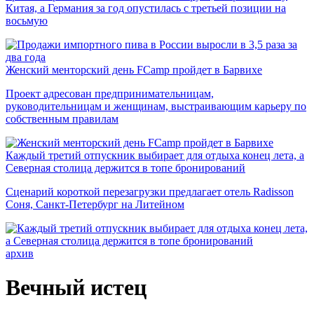
Китая, а Германия за год опустилась с третьей позиции на
восьмую
Женский менторский день FCamp пройдет в Барвихе
Проект адресован предпринимательницам,
руководительницам и женщинам, выстраивающим карьеру по
собственным правилам
Каждый третий отпускник выбирает для отдыха конец лета, а
Северная столица держится в топе бронирований
Сценарий короткой перезагрузки предлагает отель Radisson
Соня, Санкт-Петербург на Литейном
архив
Вечный истец