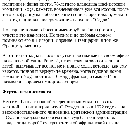
политики и финансисты. 78-летнего владельца швейцарской
компании Noga, кажется, возненавидела уже вся Россия, после
того как французы в обеспечение его иска арестовали, можно
сказать, национальное достояние - парусник "Седов".
Но ведь не только в России имеют зуб на Гаона (кстати,
чувство это взаимное). Не тихим и не добрым словом
поминают его в Нигерии, Израиле, Швейцарии, в той же
Франции, наконец.
А тот по пятнадцать часов в сутки просиживает в своем офисе
на женевской улице Рене. И, не отвечая на звонки жены и
детей, выдумывает все новые и новые ходы, которые, как ему
кажется, позволят вернуть те времена, когда годовой доход
компании Noga достигал 16 млрд франков, а самого Гаона
называли "королем импорта-экспорта".
Жертва независимости
Нессима Гаона с полной уверенностью можно назвать
жертвой "антиимпериализма". Рожденного в 1922 году сына
высокопоставленного чиновника Британской администрации
в Судане ожидала бы совсем иная судьба, не предоставь
"владычица морей" суверенитет этой африканской стране.