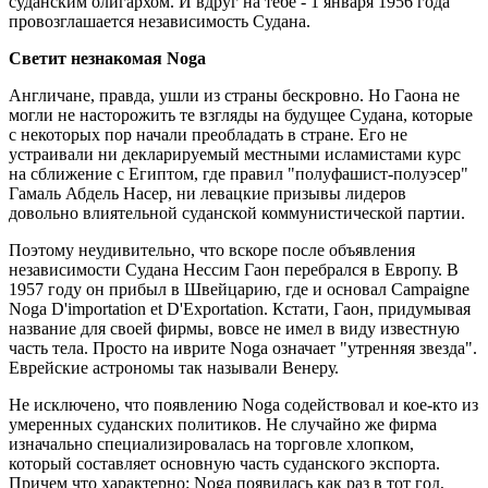
суданским олигархом. И вдруг на тебе - 1 января 1956 года
провозглашается независимость Судана.
Светит незнакомая Noga
Англичане, правда, ушли из страны бескровно. Но Гаона не
могли не насторожить те взгляды на будущее Судана, которые
с некоторых пор начали преобладать в стране. Его не
устраивали ни декларируемый местными исламистами курс
на сближение с Египтом, где правил "полуфашист-полуэсер"
Гамаль Абдель Насер, ни левацкие призывы лидеров
довольно влиятельной суданской коммунистической партии.
Поэтому неудивительно, что вскоре после объявления
независимости Судана Нессим Гаон перебрался в Европу. В
1957 году он прибыл в Швейцарию, где и основал Campaigne
Noga D'importation et D'Exportation. Кстати, Гаон, придумывая
название для своей фирмы, вовсе не имел в виду известную
часть тела. Просто на иврите Noga означает "утренняя звезда".
Еврейские астрономы так называли Венеру.
Не исключено, что появлению Noga содействовал и кое-кто из
умеренных суданских политиков. Не случайно же фирма
изначально специализировалась на торговле хлопком,
который составляет основную часть суданского экспорта.
Причем что характерно: Noga появилась как раз в тот год,