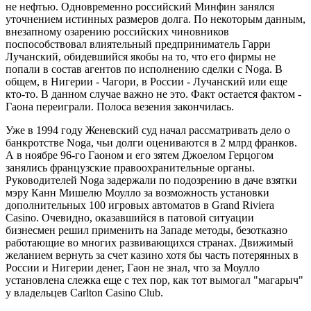
не нефтью. Одновременно российский Минфин занялся
уточнением истинных размеров долга. По некоторым данным,
внезапному озарению российских чиновников
поспособствовал влиятельный предприниматель Гарри
Лучанский, обидевшийся якобы на то, что его фирмы не
попали в состав агентов по исполнению сделки с Noga. В
общем, в Нигерии - Чагори, в России - Лучанский или еще
кто-то. В данном случае важно не это. Факт остается фактом -
Гаона переиграли. Полоса везения закончилась.
Уже в 1994 году Женевский суд начал рассматривать дело о
банкротстве Noga, чьи долги оцениваются в 2 млрд франков.
А в ноябре 96-го Гаоном и его зятем Джоелом Герцогом
занялись французские правоохранительные органы.
Руководителей Noga задержали по подозрению в даче взятки
мэру Канн Мишелю Моулло за возможность установки
дополнительных 100 игровых автоматов в Grand Riviera
Casino. Очевидно, оказавшийся в патовой ситуации
бизнесмен решил применить на Западе методы, безотказно
работающие во многих развивающихся странах. Движимый
желанием вернуть за счет казино хотя бы часть потерянных в
России и Нигерии денег, Гаон не знал, что за Моулло
установлена слежка еще с тех пор, как тот вымогал "магарыч"
у владельцев Carlton Casino Club.