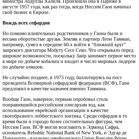
министра Абдуллы Халиля. Произошла она в Париже в
августе 1957 года, как раз тогда, когда Нессим Гаон начинал
свой бизнес в Европе.
Вождь всех сефардов
Но помимо влиятельных родственников у Гаона были и
весьма оборотистые друзья. Земляк и партнер Леон Тамман,
например, сумел в середине 60-х войти в "ближний круг"
заирского диктатора Мобуту Сесе Секо. Что открывало перед
широкие возможности, поскольку Заир занимает первое место
в мире по добыче кобальта и входит в число мировых лидеров
по добыче алмазов.
Не случайно позднее, в 1973 году, баллотируясь на пост
президента Всемирной сефардской федерации (ВСФ), Гаон
предложил в качестве казначея именно Таммана.
Вообще Гаон, наверное, первым опробовал столь
понравившийся российским олигархам ход, как
использование еврейской организации в качестве
своеобразного лоббистского зонтика. Среди сефардов в то
время были и гораздо более состоятельных фигуры, чем
Нессим Гаон. ВСФ могли возглавить и Эдмонд Сафра,
основатель Rebublic National Bank of New York, и Эдгар де
Пиккиотто - владелец швейцарского Union Bancaire Privee.