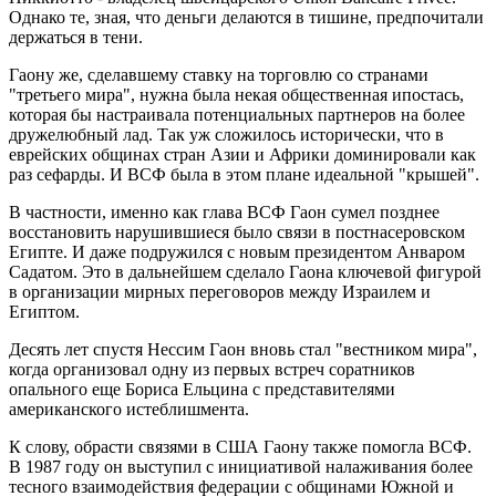
Однако те, зная, что деньги делаются в тишине, предпочитали
держаться в тени.
Гаону же, сделавшему ставку на торговлю со странами
"третьего мира", нужна была некая общественная ипостась,
которая бы настраивала потенциальных партнеров на более
дружелюбный лад. Так уж сложилось исторически, что в
еврейских общинах стран Азии и Африки доминировали как
раз сефарды. И ВСФ была в этом плане идеальной "крышей".
В частности, именно как глава ВСФ Гаон сумел позднее
восстановить нарушившиеся было связи в постнасеровском
Египте. И даже подружился с новым президентом Анваром
Садатом. Это в дальнейшем сделало Гаона ключевой фигурой
в организации мирных переговоров между Израилем и
Египтом.
Десять лет спустя Нессим Гаон вновь стал "вестником мира",
когда организовал одну из первых встреч соратников
опального еще Бориса Ельцина с представителями
американского истеблишмента.
К слову, обрасти связями в США Гаону также помогла ВСФ.
В 1987 году он выступил с инициативой налаживания более
тесного взаимодействия федерации с общинами Южной и