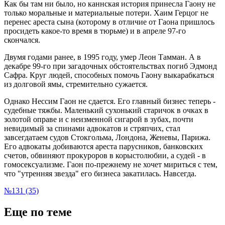
Как бы там ни было, но каннская история принесла Гаону не
только моральные и материальные потери. Хаим Герцог не
перенес ареста сына (которому в отличие от Гаона пришлось
просидеть какое-то время в тюрьме) и в апреле 97-го
скончался.
Двумя годами ранее, в 1995 году, умер Леон Тамман. А в
декабре 99-го при загадочных обстоятельствах погиб Эдмонд
Сафра. Круг людей, способных помочь Гаону выкарабкаться
из долговой ямы, стремительно сужается.
Однако Нессим Гаон не сдается. Его главный бизнес теперь -
судебные тяжбы. Маленький сухонький старичок в очках в
золотой оправе и с неизменной сигарой в зубах, почти
невидимый за спинами адвокатов и стряпчих, стал
завсегдатаем судов Стокгольма, Лондона, Женевы, Парижа.
Его адвокаты добиваются ареста парусников, банковских
счетов, обвиняют прокуроров в корыстолюбии, а судей - в
гомосексуализме. Гаон по-прежнему не хочет мириться с тем,
что "утренняя звезда" его бизнеса закатилась. Навсегда.
№131 (35)
Еще по теме