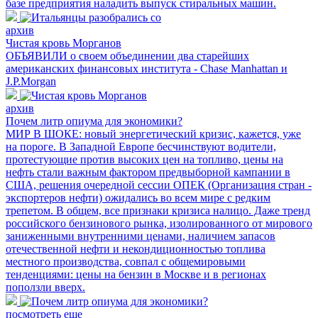
базе предприятия наладить выпуск стиральных машин.
архив
Чистая кровь Морганов
ОБЪЯВИЛИ о своем объединении два старейших
американских финансовых института - Chase Manhattan и
J.P.Morgan
архив
Почем литр опиума для экономики?
МИР В ШОКЕ: новый энергетический кризис, кажется, уже
на пороге. В Западной Европе бесчинствуют водители,
протестующие против высоких цен на топливо, цены на
нефть стали важным фактором предвыборной кампании в
США, решения очередной сессии ОПЕК (Организация стран -
экспортеров нефти) ожидались во всем мире с редким
трепетом. В общем, все признаки кризиса налицо. Даже тренд
российского бензинового рынка, изолированного от мирового
заниженными внутренними ценами, наличием запасов
отечественной нефти и некондиционностью топлива
местного производства, совпал с общемировыми
тенденциями: цены на бензин в Москве и в регионах
поползли вверх.
посмотреть еще