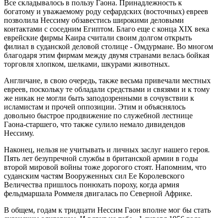
Все складывалось в пользу Гаона. Принадлежность к
богатому и уважаемому роду сефардских (восточных) евреев
позволила Нессиму обзавестись широкими деловыми
контактами с соседним Египтом. Благо еще с конца XIX века
еврейские фирмы Каира считали своим долгом открыть
филиал в суданской деловой столице - Омдурмане. Во многом
благодаря этим фирмам между двумя странами велась бойкая
торговля хлопком, шелками, шкурами животных.
Англичане, в свою очередь, также весьма привечали местных
евреев, поскольку те обладали средствами и связями и к тому
же никак не могли быть заподозренными в сочувствии к
исламистам и прочей оппозиции. Этим и объяснялось
довольно быстрое продвижение по служебной лестнице
Гаона-старшего, что также сулило немало дивидендов
Нессиму.
Наконец, нельзя не учитывать и личных заслуг нашего героя.
Пять лет безупречной службы в британской армии в годы
второй мировой войны тоже дорогого стоят. Напомним, что
суданским частям Вооруженных сил Ее Королевского
Величества пришлось понюхать пороху, когда армия
фельдмаршала Роммеля двигалась по Северной Африке.
В общем, годам к тридцати Нессим Гаон вполне мог бы стать