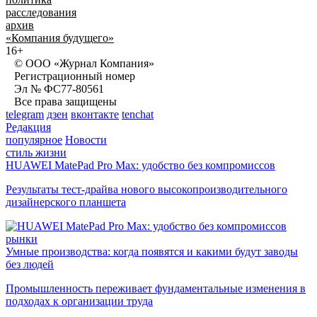
расследования
архив
«Компания будущего»
16+
© ООО «Журнал Компания»
Регистрационный номер
Эл № ФС77-80561
Все права защищены
telegram
дзен
вконтакте
tenchat
Редакция
популярное
Новости
стиль жизни
HUAWEI MatePad Pro Max: удобство без компромиссов
Результаты тест-драйва нового высокопроизводительного
дизайнерского планшета
рынки
Умные производства: когда появятся и какими будут заводы
без людей
Промышленность переживает фундаментальные изменения в
подходах к организации труда