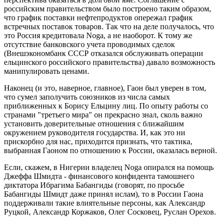
российским правительством было построено таким образом,
что график поставки нефтепродуктов опережал график
встречных поставок товаров. Так что на деле получалось, что
это Россия кредитовала Noga, а не наоборот. К тому же
отсутствие банковского учета проводимых сделок
(Внешэкономбанк СССР отказался обслуживать операции
ельцинского российского правительства) давало возможность
манипулировать ценами.
Наконец (и это, наверное, главное), Гаон был уверен в том,
что сумел заполучить союзников из числа самых
приближенных к Борису Ельцину лиц. По опыту работы со
странами "третьего мира" он прекрасно знал, сколь важно
установить доверительные отношения с ближайшим
окружением руководителя государства. И, как это ни
прискорбно для нас, приходится признать, что тактика,
выбранная Гаоном по отношению к России, оказалась верной.
Если, скажем, в Нигерии владелец Noga опирался на помощь
Джеффа Шмидта - финансового конфидента тамошнего
диктатора Ибрагима Бабангиды (говорят, по просьбе
Бабангиды Шмидт даже принял ислам), то в России Гаона
поддерживали такие влиятельные персоны, как Александр
Руцкой, Александр Коржаков, Олег Сосковец, Руслан Орехов.