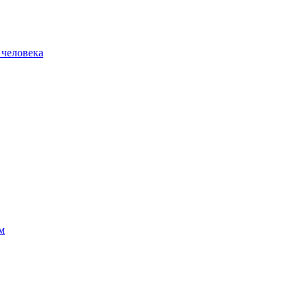
 человека
м