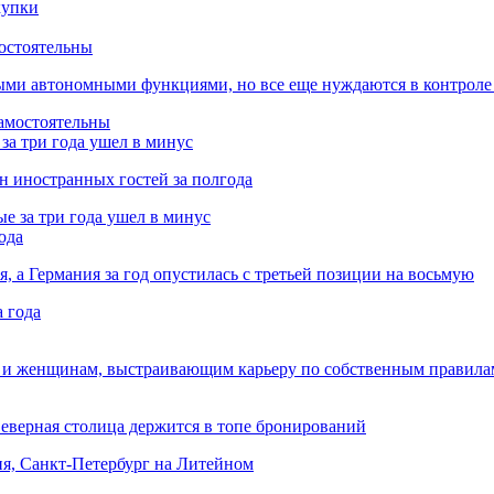
остоятельны
ыми автономными функциями, но все еще нуждаются в контроле
за три года ушел в минус
лн иностранных гостей за полгода
ода
я, а Германия за год опустилась с третьей позиции на восьмую
 и женщинам, выстраивающим карьеру по собственным правила
Северная столица держится в топе бронирований
ня, Санкт-Петербург на Литейном