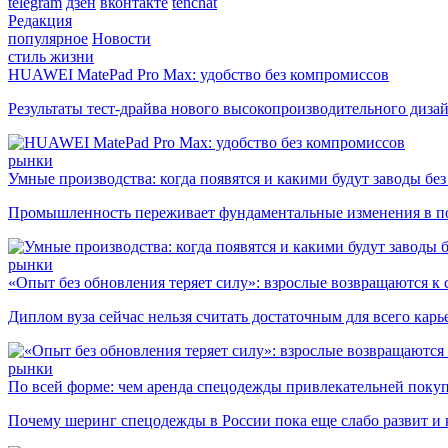
telegram
дзен
вконтакте
tenchat
Редакция
популярное
Новости
стиль жизни
HUAWEI MatePad Pro Max: удобство без компромиссов
Результаты тест-драйва нового высокопроизводительного диза
рынки
Умные производства: когда появятся и какими будут заводы бе
Промышленность переживает фундаментальные изменения в по
рынки
«Опыт без обновления теряет силу»: взрослые возвращаются к
Диплом вуза сейчас нельзя считать достаточным для всего кар
рынки
По всей форме: чем аренда спецодежды привлекательней поку
Почему шеринг спецодежды в России пока еще слабо развит и 