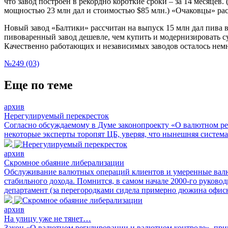
что завод построен в рекордно короткие сроки – за 14 месяцев
мощностью 23 млн дал и стоимостью $85 млн.) «Очаковцы» расс
Новый завод «Балтики» рассчитан на выпуск 15 млн дал пива в 
пивоваренный завод дешевле, чем купить и модернизировать 
Качественно работающих и независимых заводов осталось немн
№249 (03)
Еще по теме
архив
Нерегулируемый перекресток
Согласно обсуждаемому в Думе законопроекту «О валютном рег
некоторые эксперты торопят ЦБ, уверяя, что нынешняя систем
архив
Скромное обаяние либерализации
Обслуживание валютных операций клиентов и умеренные валю
стабильного дохода. Помнится, в самом начале 2000-го руковод
департамент (за перегородками сидела примерно дюжина офисны
архив
На улицу уже не тянет…
Закон «О валютном регулировании и валютном контроле», при