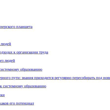
йнерского планшета
з людей
дходах к организации труда
 системному образованию
ьерного пути: знания приходится регулярно пересобирать под но
пки
каков его потенциал