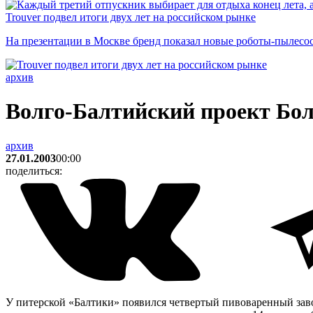
Trouver подвел итоги двух лет на российском рынке
На презентации в Москве бренд показал новые роботы-пылесо
архив
Волго-Балтийский проект Бо
архив
27.01.2003
00:00
поделиться:
У питерской «Балтики» появился четвертый пивоваренный завод