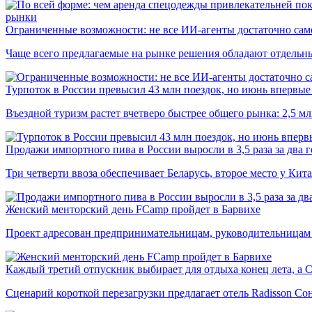
рынки
Ограниченные возможности: не все ИИ-агенты достаточно сам
Чаще всего предлагаемые на рынке решения обладают отдельн
Турпоток в России превысил 43 млн поездок, но июнь впервые 
Въездной туризм растет вчетверо быстрее общего рынка: 2,5 м
Продажи импортного пива в России выросли в 3,5 раза за два г
Три четверти ввоза обеспечивает Беларусь, второе место у Кита
Женский менторский день FCamp пройдет в Барвихе
Проект адресован предпринимательницам, руководительницам
Каждый третий отпускник выбирает для отдыха конец лета, а 
Сценарий короткой перезагрузки предлагает отель Radisson Со