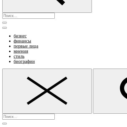
бизнес
финансы
первые лица
мнения
стиль
биографии