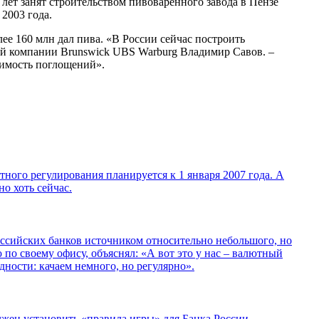
 лет занят строительством пивоваренного завода в Пензе
2003 года.
ее 160 млн дал пива. «В России сейчас построить
ой компании Brunswick UBS Warburg Владимир Савов. –
оимость поглощений».
ного регулирования планируется к 1 января 2007 года. А
о хоть сейчас.
ссийских банков источником относительно небольшого, но
 по своему офису, объяснял: «А вот это у нас – валютный
ности: качаем немного, но регулярно».
жен установить «правила игры» для Банка России