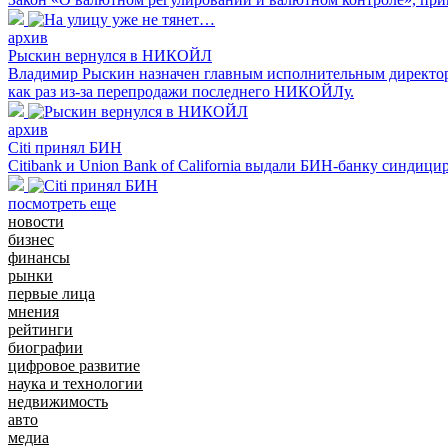
архив
Рыскин вернулся в НИКОЙЛ
Владимир Рыскин назначен главным исполнительным директор
как раз из-за перепродажи последнего НИКОЙЛу.
архив
Citi принял БИН
Citibank и Union Bank of California выдали БИН-банку синдици
посмотреть еще
новости
бизнес
финансы
рынки
первые лица
мнения
рейтинги
биографии
цифровое развитие
наука и технологии
недвижимость
авто
медиа