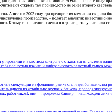
. (Для сравнения: московский комбинат «Очаково» более полутора
читывают открыть там производство не ранее второго квартала 
год. А всего в 2002 году три предприятия компании сварили бол
существующее производство, – полагает аналитик инвестиционн
ого. К тому же последние сделки в отрасли резко увеличили ст
улировании и валютном контроле», отказаться от системы валют
а себя полностью изжила и либерализовать валютный рынок можн
тные спекуляции на фондовом рынке стали для большинства ро
итель одного из «стабильно крепких банков», проводя экскурсию
х работников), они, – продолжал банкир, – наш колодец ликвид
нятие которого ожидается уже на нынешней сессии Госдумы, дол