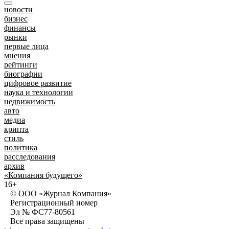
новости
бизнес
финансы
рынки
первые лица
мнения
рейтинги
биографии
цифровое развитие
наука и технологии
недвижимость
авто
медиа
крипта
стиль
политика
расследования
архив
«Компания будущего»
16+
© ООО «Журнал Компания»
Регистрационный номер
Эл № ФС77-80561
Все права защищены