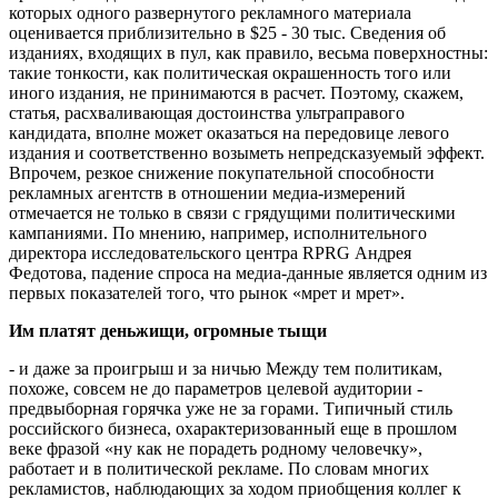
которых одного развернутого рекламного материала
оценивается приблизительно в $25 - 30 тыс. Сведения об
изданиях, входящих в пул, как правило, весьма поверхностны:
такие тонкости, как политическая окрашенность того или
иного издания, не принимаются в расчет. Поэтому, скажем,
статья, расхваливающая достоинства ультраправого
кандидата, вполне может оказаться на передовице левого
издания и соответственно возыметь непредсказуемый эффект.
Впрочем, резкое снижение покупательной способности
рекламных агентств в отношении медиа-измерений
отмечается не только в связи с грядущими политическими
кампаниями. По мнению, например, исполнительного
директора исследовательского центра RPRG Андрея
Федотова, падение спроса на медиа-данные является одним из
первых показателей того, что рынок «мрет и мрет».
Им платят деньжищи, огромные тыщи
- и даже за проигрыш и за ничью Между тем политикам,
похоже, совсем не до параметров целевой аудитории -
предвыборная горячка уже не за горами. Типичный стиль
российского бизнеса, охарактеризованный еще в прошлом
веке фразой «ну как не порадеть родному человечку»,
работает и в политической рекламе. По словам многих
рекламистов, наблюдающих за ходом приобщения коллег к