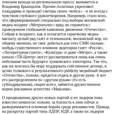
поиском выхода на региональную прессу занимается и
Владимир Брынцалов. Прочие политики укрепляют
плацдармы и проводят смотры своих «войск» - и не всегда с
чувством глубокого удовлетворения. Например, стало ясно,
что сформированный специально под выборы московский
медиа-холдинг «Метрополис» вряд ли справится с
проведением глобальной кампании движения «Отечество».
Собрав в холдинге, как и полагается серьезному медиа-
магнату, целый ряд газет и телеканалов, московский мэр, по
общему мнению, не смог добиться для этих СМИ сколько-
нибудь существенного влияния: аудитории газет «Россiя»,
«Литературная газета», «Культура» и даже «Метро», а также
канала «ТВ-Центр» могут рассматриваться лишь как очень
небольшая часть будущего лужковского электората. Так что,
как ни хотелось бы мэру поддержать собственное детище, в
целях толкового и результативного publicity медийный бюджет
«Отечества», похоже, придется отдать в другие руки. А вот
его распределением по «другим рукам» (то есть
субподрядчикам), скорее всего, займется дружественное
мэрии рекламное агентство «Максима».
О продвижении других новых партий и их лидеров пока
известно немногое: похоже, за близость к ним сейчас и
разворачивается основная борьба среди рекламистов. Правда,
на раскрутку партий типа ЛДПР, НДР, а также их лидеров