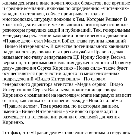
живым деньгам в виде политических бюджетов, все крупные
и средние компании, включая по определению «чистеньких»
западных сетевиков, сейчас проигрывают ходы и
многоходовки, штурмуя подходы к Тем, Которые Решают. В
ходе этой деятельности уже выявились некоторые основные
режиссеры грядущих акций и публикаций. Так, генеральным
менеджером рекламной кампании политического движения
«Правое дело» стал Максим Бойко, глава группы компаний
«Видео Интернэшнл». В качестве потенциального кандидата
на должность руководителя пресс-службы «Правого дела»
называют экс-главу департамента ЦБ Ирину Ясину. Весьма
вероятно, что рекламная кампания дружественного «Правому
делу» движения Сергея Кириенко «Новая сила» также будет
осуществляться при участии одного из многочисленных
подразделений «Видео Интернэшнл» . По словам
генерального директора агентства «Медиа-сервис - Видео
Интернэшнл» Сергея Васильева, подписание договора
Кириенко с компанией на настоящем этапе напрямую зависит
от того, как сложатся отношения между «Новой силой» и
«Правым делом». Тем временем, по некоторым данным,
именно «Видео Интернэшнл» уже вовсю производит и
размещает на телевидении ролики с рекламой движения
Кириенко.
Тот факт, что «Правое дело» стало единственным из ведущих