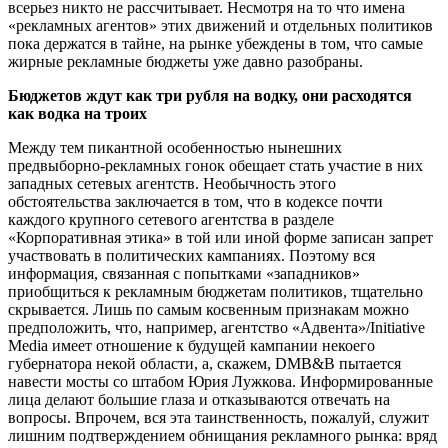
всерьез никто не рассчитывает. Несмотря на то что имена
«рекламных агентов» этих движений и отдельных политиков
пока держатся в тайне, на рынке убеждены в том, что самые
жирные рекламные бюджеты уже давно разобраны.
Бюджетов ждут как три рубля на водку, они расходятся
как водка на троих
Между тем пикантной особенностью нынешних
предвыборно-рекламных гонок обещает стать участие в них
западных сетевых агентств. Необычность этого
обстоятельства заключается в том, что в кодексе почти
каждого крупного сетевого агентства в разделе
«Корпоративная этика» в той или иной форме записан запрет
участвовать в политических кампаниях. Поэтому вся
информация, связанная с попытками «западников»
приобщиться к рекламным бюджетам политиков, тщательно
скрывается. Лишь по самым косвенным признакам можно
предположить, что, например, агентство «Адвента»/Initiative
Media имеет отношение к будущей кампании некоего
губернатора некой области, а, скажем, DMB&B пытается
навести мосты со штабом Юрия Лужкова. Информированные
лица делают большие глаза и отказываются отвечать на
вопросы. Впрочем, вся эта таинственность, пожалуй, служит
лишним подтверждением обнищания рекламного рынка: вряд