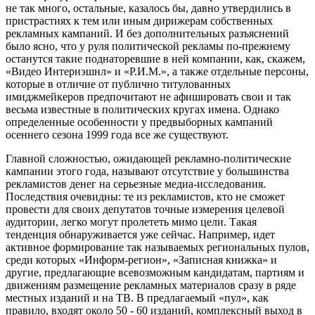
не так много, остальные, казалось бы, давно утвердились в
пристрастиях к тем или иным дирижерам собственных
рекламных кампаний. И без дополнительных разъяснений
было ясно, что у руля политической рекламы по-прежнему
останутся такие поднаторевшие в ней компании, как, скажем,
«Видео Интернэшнл» и «Р.И.М.», а также отдельные персоны,
которые в отличие от публично титулованных
имиджмейкеров предпочитают не афишировать свои и так
весьма известные в политических кругах имена. Однако
определенные особенности у предвыборных кампаний
осеннего сезона 1999 года все же существуют.
Главной сложностью, ожидающей рекламно-политические
кампании этого года, называют отсутствие у большинства
рекламистов денег на серьезные медиа-исследования.
Последствия очевидны: те из рекламистов, кто не сможет
провести для своих депутатов точные измерения целевой
аудитории, легко могут пролететь мимо цели. Такая
тенденция обнаруживается уже сейчас. Например, идет
активное формирование так называемых региональных пулов,
среди которых «Информ-регион», «Записная книжка» и
другие, предлагающие всевозможным кандидатам, партиям и
движениям размещение рекламных материалов сразу в ряде
местных изданий и на ТВ. В предлагаемый «пул», как
правило, входят около 50 - 60 изданий, комплексный выход в