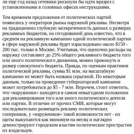
ли еще год назад сетевики рискнули бы идти вразрез с
установленными в головных офисах инструкциями.
Тем временем предложения от политических партий
появились у операторов рынка наружной рекламы. Несмотря
на традиционно глубокую засекреченность данных о размерах
рекламных бюджетов, на сегодняшний день известно, что в
среднем на рекламную кампанию одной политической партии
в сфере наружной рекламы будет израсходовано около $150 -
200 тыс. только в Москве. Учитывая, что оценочно расходы на
наружку составляют до 25% общего рекламного бюджета того
или иного политического движения, можно прикинуть и
размер совокупного бюджета. Правда, по оценкам практиков
политической рекламы, сумма $1 млн. на масштабную
кампанию не может быть названа серьезной. По некоторым
данным, только на проведение губернаторской кампании
может потребоваться до $5 - 7 млн. Впрочем, стоит отметить,
что «наружники» находятся в самом невыгодном положении
для рекламирования того или иного политического деятеля
или партии. В отличие от прочих СМИ, которые могут
последовательно размещать рекламу политических
соперников, у «наружников» такой возможности нет - их
щиты выкупаются как минимум на месяц и наглядно
демонстрируют городским властям политические пристрастия
их владельцев.