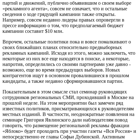
партий и движений, публично объявившим о своем выборе
«рекламного агента», совсем не означает, что и остальные
сведения о ходе грядущей кампании также открыты.
Например, совсем недавно лидеры правых опровергли в
прессе информацию о том, что предполагаемый бюджет
кампании составит $10 млн.
Впрочем, остальные политики пока и вовсе помалкивают о
своих ближайших планах относительно предвыборных
рекламных кампаний. Исходя из этого, можно заключить, что
некоторые из них все еще находятся в поиске, а некоторые,
напротив, определились со своими партнерами уже давно -
возможно, еще во время предыдущих выборов. Новых
контрагентов ищут в основном провалившиеся в прошлом
кандидаты, а также недавно сформировавшиеся партии.
Показательным в этом смысле стал семинар руководящих
сотрудников региональных СМИ, проходивший в Москве на
прошлой неделе. На этом мероприятии был замечен ряд
известных политиков, присматривающихся к руководителям
местных изданий. В частности, неоднократные появления на
семинаре Григория Явлинского дали наблюдателям повод
говорить, что размещение региональной рекламы фракции
«Яблоко» будет проходить при участии газеты «Вся Россия» и
непосредственно ее главы Софьи Дубинской. Активным