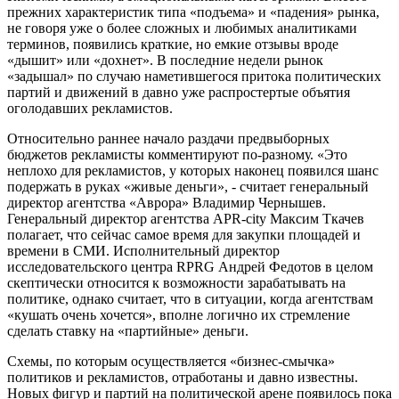
прежних характеристик типа «подъема» и «падения» рынка,
не говоря уже о более сложных и любимых аналитиками
терминов, появились краткие, но емкие отзывы вроде
«дышит» или «дохнет». В последние недели рынок
«задышал» по случаю наметившегося притока политических
партий и движений в давно уже распростертые объятия
оголодавших рекламистов.
Относительно раннее начало раздачи предвыборных
бюджетов рекламисты комментируют по-разному. «Это
неплохо для рекламистов, у которых наконец появился шанс
подержать в руках «живые деньги», - считает генеральный
директор агентства «Аврора» Владимир Чернышев.
Генеральный директор агентства APR-city Максим Ткачев
полагает, что сейчас самое время для закупки площадей и
времени в СМИ. Исполнительный директор
исследовательского центра RPRG Андрей Федотов в целом
скептически относится к возможности зарабатывать на
политике, однако считает, что в ситуации, когда агентствам
«кушать очень хочется», вполне логично их стремление
сделать ставку на «партийные» деньги.
Схемы, по которым осуществляется «бизнес-смычка»
политиков и рекламистов, отработаны и давно известны.
Новых фигур и партий на политической арене появилось пока