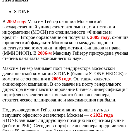
STONE
В
2002 году
Максим Гейзер окончил Московский
государственный университет экономики, статистики и
информатики (МЭСИ) по специальности «Финансы и
кредит». Второе образование он получил в
2005 году
, окончив
юридический факультет Московского международного
института эконометрики, информатики, финансов и права
(ММИЭИФП). В
2006-м
Максиму Гейзеру присуждена ученая
степень кандидата экономических наук.
Максим Гейзер занимает пост гендиректора московской
девелоперской компании STONE (бывшая STONE HEDGE) с
момента ее основания в
2006 году
. Он также является
акционером компании. В его задачи на посту генерального
директора входит масштабирование бизнеса: диверсификация
портфеля и увеличение земельного банка девелопера,
стратегическое планирование и максимизация прибыли.
Под руководством Гейзера компания прошла путь до
ведущего офисного девелопера Москвы —
с 2022 года
STONE занимает лидирующую позицию на офисном рынке
(рейтинг РБК). Сегодня в портфеле девелопера представлено
более 50 проектов — это 3 млн кв. м построенных,