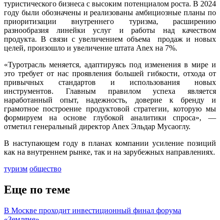
туристического бизнеса с высоким потенциалом роста. В 2024
году были обозначены и реализованы амбициозные планы по
приоритизации внутреннего туризма, расширению
разнообразия линейки услуг и работы над качеством
продукта. В связи с увеличением объема продаж и новых
целей, произошло и увеличение штата Anex на 7%.
«Туротрасль меняется, адаптируясь под изменения в мире и
это требует от нас проявления большей гибкости, отхода от
привычных стандартов и использования новых
инструментов. Главным правилом успеха является
наработанный опыт, надежность, доверие к бренду и
грамотное построение продуктовой стратегии, которую мы
формируем на основе глубокой аналитики спроса», —
отметил генеральный директор Anex Эльдар Мусаоглу.
В наступающем году в планах компании усиление позиций
как на внутреннем рынке, так и на зарубежных направлениях.
туризм
общество
Еще по теме
В Москве проходит инвестиционный финал форума
«Земляне»