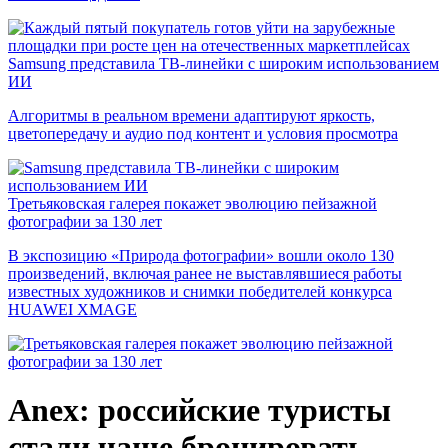
Samsung представила ТВ-линейки с широким использованием
ИИ
Алгоритмы в реальном времени адаптируют яркость,
цветопередачу и аудио под контент и условия просмотра
Третьяковская галерея покажет эволюцию пейзажной
фотографии за 130 лет
В экспозицию «Природа фотографии» вошли около 130
произведений, включая ранее не выставлявшиеся работы
известных художников и снимки победителей конкурса
HUAWEI XMAGE
Anex: российские туристы
стали чаще бронировать