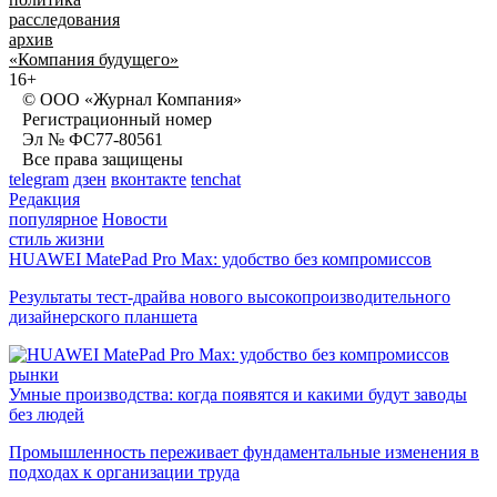
расследования
архив
«Компания будущего»
16+
© ООО «Журнал Компания»
Регистрационный номер
Эл № ФС77-80561
Все права защищены
telegram
дзен
вконтакте
tenchat
Редакция
популярное
Новости
стиль жизни
HUAWEI MatePad Pro Max: удобство без компромиссов
Результаты тест-драйва нового высокопроизводительного
дизайнерского планшета
рынки
Умные производства: когда появятся и какими будут заводы
без людей
Промышленность переживает фундаментальные изменения в
подходах к организации труда