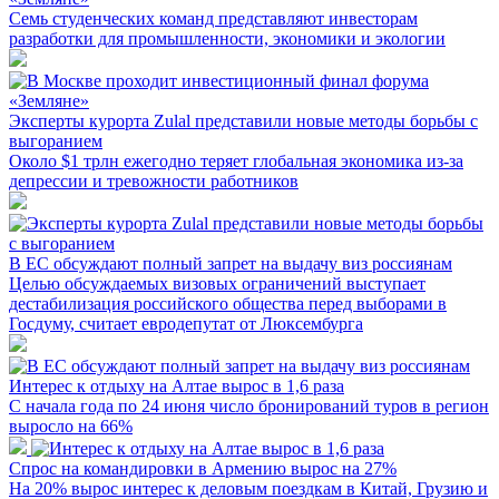
Семь студенческих команд представляют инвесторам
разработки для промышленности, экономики и экологии
Эксперты курорта Zulal представили новые методы борьбы с
выгоранием
Около $1 трлн ежегодно теряет глобальная экономика из-за
депрессии и тревожности работников
В ЕС обсуждают полный запрет на выдачу виз россиянам
Целью обсуждаемых визовых ограничений выступает
дестабилизация российского общества перед выборами в
Госдуму, считает евродепутат от Люксембурга
Интерес к отдыху на Алтае вырос в 1,6 раза
С начала года по 24 июня число бронирований туров в регион
выросло на 66%
Спрос на командировки в Армению вырос на 27%
На 20% вырос интерес к деловым поездкам в Китай, Грузию и