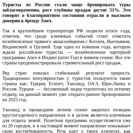
Туристы из России стали чаще бронировать туры
заблаговременно, рост глубины продаж достиг 51%. Это
говорит о благоприятном состоянии отрасли и высоком
доверии к бренду Anex.
Так в крупнейшем туроператоре РФ подвели итоги года,
отметив, что среди ключевых событий стоит отметить
возобновление прямого авиасообщения с Китаем, Вьетнамом,
Индонезией и Грузией. Еще одна из новинок года, которую
ждали российские туристы — возобновление чартерной
программы Anex в Индию (штат Гоа) в зимнем сезоне. Все эти
страны продемонстрировали стремительный рост продаж.
Ряд стран показал стабильный результат прироста.
Традиционно популярностью у туристов пользуются такие
страны как: Турция, Египет, Таиланд, ОАЭ, Шри-Ланка и
Россия. Турция — бессменный лидер туропотока по летнему
отдыху, на данный момент уже открыто раннее бронирование
на 2025 год.
Таиланд в прошедшем летнем сезоне закрепил позиции
круглогодичного направления и в целом является ключевым
для отдыха зимой. Полетная программа осуществляется уже
из 20 городов, и в настоящий момент направление показывает
свою востребованность. Речь идет о таких курортах, как