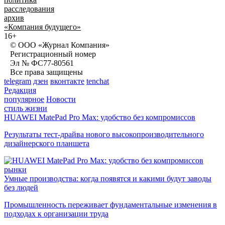
расследования
архив
«Компания будущего»
16+
© ООО «Журнал Компания»
Регистрационный номер
Эл № ФС77-80561
Все права защищены
telegram
дзен
вконтакте
tenchat
Редакция
популярное
Новости
стиль жизни
HUAWEI MatePad Pro Max: удобство без компромиссов
Результаты тест-драйва нового высокопроизводительного
дизайнерского планшета
рынки
Умные производства: когда появятся и какими будут заводы
без людей
Промышленность переживает фундаментальные изменения в
подходах к организации труда