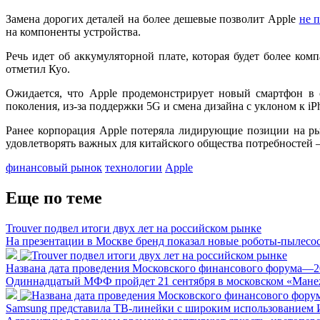
Замена дорогих деталей на более дешевые позволит Apple
не 
на компоненты устройства.
Речь идет об аккумуляторной плате, которая будет более ком
отметил Куо.
Ожидается, что Apple продемонстрирует новый смартфон в 
поколения, из-за поддержки 5G и смена дизайна с уклоном к iPh
Ранее корпорация Apple потеряла лидирующие позиции на р
удовлетворять важных для китайского общества потребностей —
финансовый рынок
технологии
Apple
Еще по теме
Trouver подвел итоги двух лет на российском рынке
На презентации в Москве бренд показал новые роботы-пылесо
Названа дата проведения Московского финансового форума—2
Одиннадцатый МФФ пройдет 21 сентября в московском «Мане
Samsung представила ТВ-линейки с широким использованием