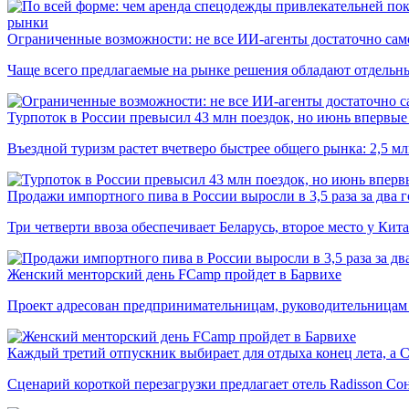
рынки
Ограниченные возможности: не все ИИ-агенты достаточно сам
Чаще всего предлагаемые на рынке решения обладают отдельн
Турпоток в России превысил 43 млн поездок, но июнь впервые 
Въездной туризм растет вчетверо быстрее общего рынка: 2,5 м
Продажи импортного пива в России выросли в 3,5 раза за два г
Три четверти ввоза обеспечивает Беларусь, второе место у Кита
Женский менторский день FCamp пройдет в Барвихе
Проект адресован предпринимательницам, руководительницам
Каждый третий отпускник выбирает для отдыха конец лета, а 
Сценарий короткой перезагрузки предлагает отель Radisson Со