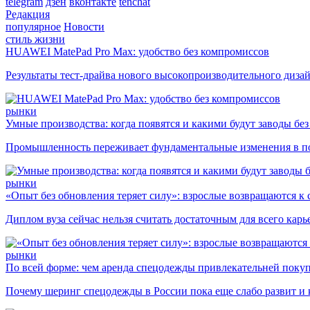
telegram
дзен
вконтакте
tenchat
Редакция
популярное
Новости
стиль жизни
HUAWEI MatePad Pro Max: удобство без компромиссов
Результаты тест-драйва нового высокопроизводительного диза
рынки
Умные производства: когда появятся и какими будут заводы бе
Промышленность переживает фундаментальные изменения в по
рынки
«Опыт без обновления теряет силу»: взрослые возвращаются к
Диплом вуза сейчас нельзя считать достаточным для всего кар
рынки
По всей форме: чем аренда спецодежды привлекательней поку
Почему шеринг спецодежды в России пока еще слабо развит и 