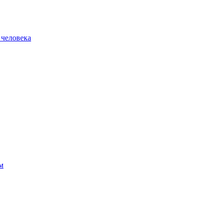
 человека
м