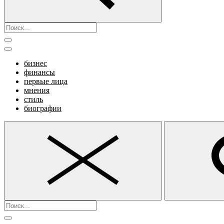
бизнес
финансы
первые лица
мнения
стиль
биографии