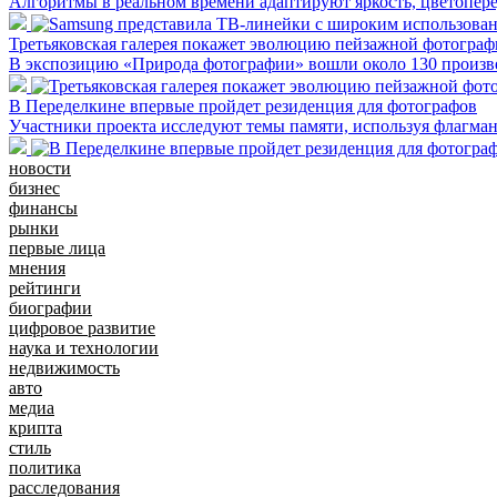
Алгоритмы в реальном времени адаптируют яркость, цветопере
Третьяковская галерея покажет эволюцию пейзажной фотографи
В экспозицию «Природа фотографии» вошли около 130 произ
В Переделкине впервые пройдет резиденция для фотографов
Участники проекта исследуют темы памяти, используя флагма
новости
бизнес
финансы
рынки
первые лица
мнения
рейтинги
биографии
цифровое развитие
наука и технологии
недвижимость
авто
медиа
крипта
стиль
политика
расследования