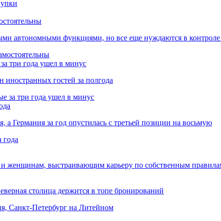
остоятельны
ыми автономными функциями, но все еще нуждаются в контроле
за три года ушел в минус
лн иностранных гостей за полгода
ода
я, а Германия за год опустилась с третьей позиции на восьмую
 и женщинам, выстраивающим карьеру по собственным правила
Северная столица держится в топе бронирований
ня, Санкт-Петербург на Литейном