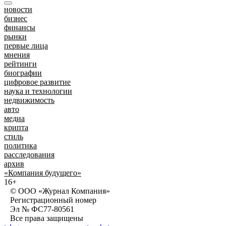
новости
бизнес
финансы
рынки
первые лица
мнения
рейтинги
биографии
цифровое развитие
наука и технологии
недвижимость
авто
медиа
крипта
стиль
политика
расследования
архив
«Компания будущего»
16+
© ООО «Журнал Компания»
Регистрационный номер
Эл № ФС77-80561
Все права защищены