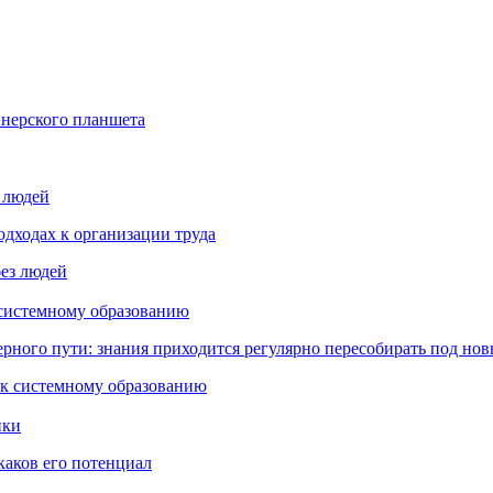
йнерского планшета
з людей
дходах к организации труда
 системному образованию
ьерного пути: знания приходится регулярно пересобирать под но
пки
каков его потенциал