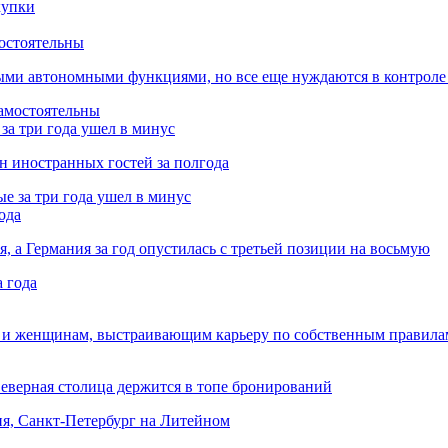
остоятельны
ыми автономными функциями, но все еще нуждаются в контроле
за три года ушел в минус
лн иностранных гостей за полгода
ода
я, а Германия за год опустилась с третьей позиции на восьмую
 и женщинам, выстраивающим карьеру по собственным правила
Северная столица держится в топе бронирований
ня, Санкт-Петербург на Литейном