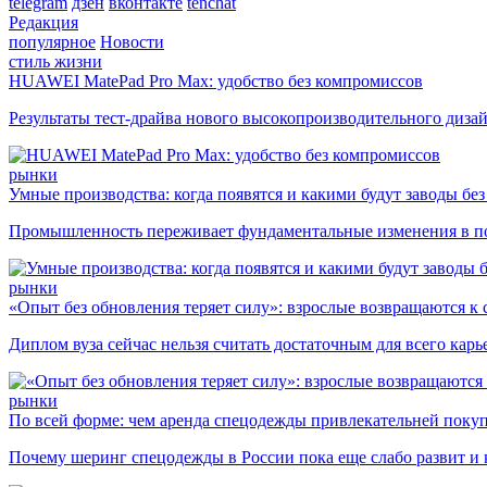
telegram
дзен
вконтакте
tenchat
Редакция
популярное
Новости
стиль жизни
HUAWEI MatePad Pro Max: удобство без компромиссов
Результаты тест-драйва нового высокопроизводительного диза
рынки
Умные производства: когда появятся и какими будут заводы бе
Промышленность переживает фундаментальные изменения в по
рынки
«Опыт без обновления теряет силу»: взрослые возвращаются к
Диплом вуза сейчас нельзя считать достаточным для всего кар
рынки
По всей форме: чем аренда спецодежды привлекательней поку
Почему шеринг спецодежды в России пока еще слабо развит и 