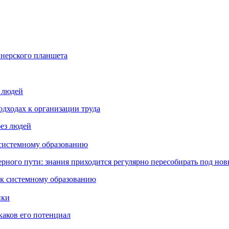
йнерского планшета
з людей
дходах к организации труда
 системному образованию
ьерного пути: знания приходится регулярно пересобирать под но
пки
каков его потенциал