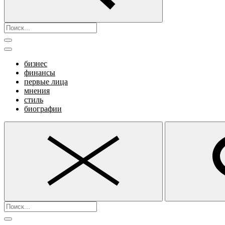
бизнес
финансы
первые лица
мнения
стиль
биографии