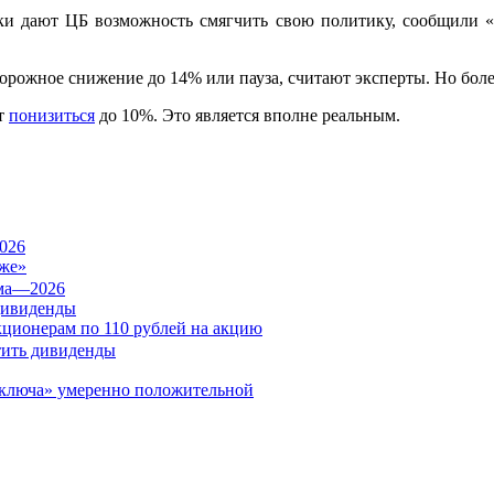
ки дают ЦБ возможность смягчить свою политику, сообщили «
рожное снижение до 14% или пауза, считают эксперты. Но более
ет
понизиться
до 10%. Это является вполне реальным.
026
же»
дивиденды
кционерам по 110 рублей на акцию
«ключа» умеренно положительной