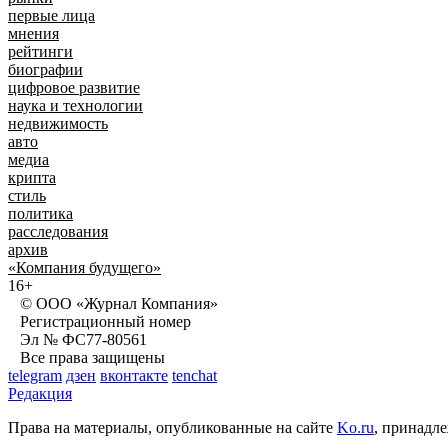
первые лица
мнения
рейтинги
биографии
цифровое развитие
наука и технологии
недвижимость
авто
медиа
крипта
стиль
политика
расследования
архив
«Компания будущего»
16+
© ООО «Журнал Компания»
Регистрационный номер
Эл № ФС77-80561
Все права защищены
telegram
дзен
вконтакте
tenchat
Редакция
Права на материалы, опубликованные на сайте
Ko.ru
, прина