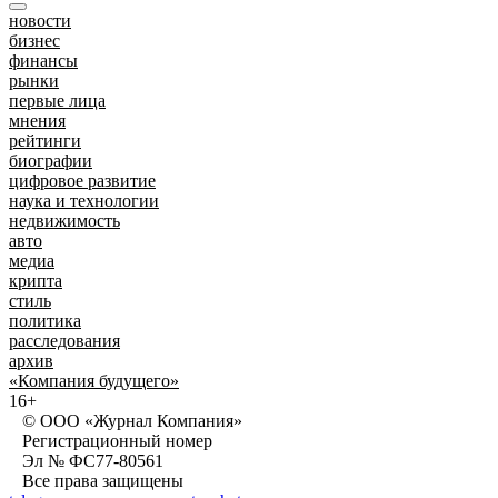
новости
бизнес
финансы
рынки
первые лица
мнения
рейтинги
биографии
цифровое развитие
наука и технологии
недвижимость
авто
медиа
крипта
стиль
политика
расследования
архив
«Компания будущего»
16+
© ООО «Журнал Компания»
Регистрационный номер
Эл № ФС77-80561
Все права защищены