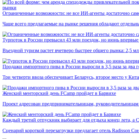
рынки
Ограниченные возможности: не все ИИ-агенты достаточно сам
Чаще всего предлагаемые на рынке решения обладают отдельн
Турпоток в России превысил 43 млн поездок, но июнь впервые 
Въездной туризм растет вчетверо быстрее общего рынка: 2,5 м
Продажи импортного пива в России выросли в 3,5 раза за два г
Три четверти ввоза обеспечивает Беларусь, второе место у Кита
Женский менторский день FCamp пройдет в Барвихе
Проект адресован предпринимательницам, руководительницам
Каждый третий отпускник выбирает для отдыха конец лета, а 
Сценарий короткой перезагрузки предлагает отель Radisson Со