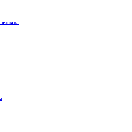
 человека
м