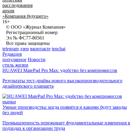
расследования
архив
«Компания будущего»
16+
© ООО «Журнал Компания»
Регистрационный номер
Эл № ФС77-80561
Все права защищены
telegram
дзен
вконтакте
tenchat
Редакция
популярное
Новости
стиль жизни
HUAWEI MatePad Pro Max: удобство без компромиссов
Результаты тест-драйва нового высокопроизводительного
дизайнерского планшета
рынки
Умные производства: когда появятся и какими будут заводы
без людей
Промышленность переживает фундаментальные изменения в
подходах к организации труда