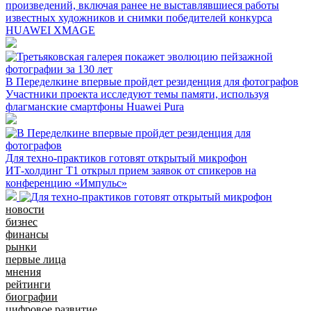
произведений, включая ранее не выставлявшиеся работы
известных художников и снимки победителей конкурса
HUAWEI XMAGE
В Переделкине впервые пройдет резиденция для фотографов
Участники проекта исследуют темы памяти, используя
флагманские смартфоны Huawei Pura
Для техно-практиков готовят открытый микрофон
ИТ-холдинг Т1 открыл прием заявок от спикеров на
конференцию «Импульс»
новости
бизнес
финансы
рынки
первые лица
мнения
рейтинги
биографии
цифровое развитие