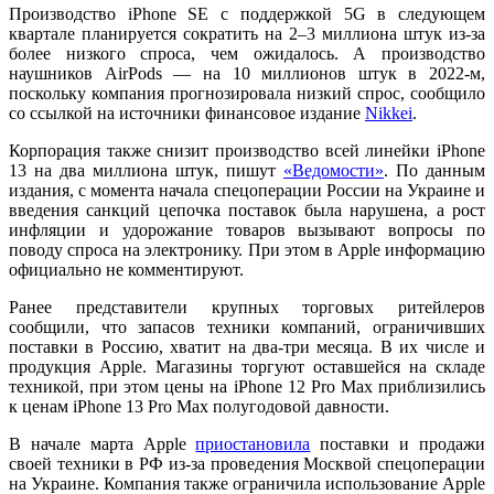
Производство iPhone SE с поддержкой 5G в следующем
квартале планируется сократить на 2–3 миллиона штук из-за
более низкого спроса, чем ожидалось. А производство
наушников AirPods — на 10 миллионов штук в 2022-м,
поскольку компания прогнозировала низкий спрос, сообщило
со ссылкой на источники финансовое издание
Nikkei
.
Корпорация также снизит производство всей линейки iPhone
13 на два миллиона штук, пишут
«Ведомости»
. По данным
издания, с момента начала спецоперации России на Украине и
введения санкций цепочка поставок была нарушена, а рост
инфляции и удорожание товаров вызывают вопросы по
поводу спроса на электронику. При этом в Apple информацию
официально не комментируют.
Ранее представители крупных торговых ритейлеров
сообщили, что запасов техники компаний, ограничивших
поставки в Россию, хватит на два-три месяца. В их числе и
продукция Apple. Магазины торгуют оставшейся на складе
техникой, при этом цены на iPhone 12 Pro Max приблизились
к ценам iPhone 13 Pro Max полугодовой давности.
В начале марта Apple
приостановила
поставки и продажи
своей техники в РФ из-за проведения Москвой спецоперации
на Украине. Компания также ограничила использование Apple