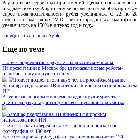
Pay и других сервисных приложений. Цены на оставшуюся в
продаже технику Apple сразу выросли почти на 50%, при этом
спрос из-за волатильности рубля увеличился. С 22 по 28
февраля в магазинах МТС число проданных смартфонов
увеличилось на 150% в штуках год к году.
санкции
технологии
Apple
Еще по теме
Trouver подвел итоги двух лет на российском рынке
На презентации в Москве бренд показал новые роботы-
пылесосы и кухонную технику
Samsung представила ТВ-линейки с широким использованием
ИИ
Алгоритмы в реальном времени адаптируют яркость,
цветопередачу и аудио под контент и условия просмотра
Третьяковская галерея покажет эволюцию пейзажной
фотографии за 130 лет
В экспозицию «Природа фотографии» вошли около 130