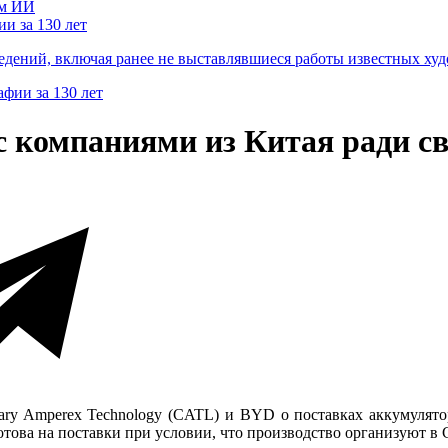
и за 130 лет
ведений, включая ранее не выставлявшиеся работы известных
с компаниями из Китая ради с
ary Amperex Technology (CATL) и BYD о поставках аккумулятор
отова на поставки при условии, что производство организуют в