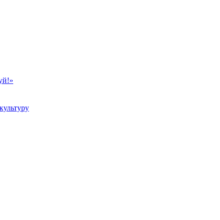
уй!»
культуру