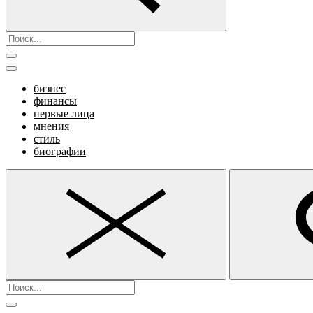
бизнес
финансы
первые лица
мнения
стиль
биографии