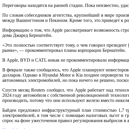
Переговоры находятся на ранней стадии. Пока неизвестно, уд
По словам собеседников агентства, крупнейший в мире произ
между Вашингтоном и Пекином. Кроме того, это приведет к ро
Информацию о том, что Apple рассматривает возможность стр
дома Джаред Бернштейн.
«Это полностью соответствует тому, о чем говорил президент
рынке», — прокомментировал планы корпорации Бернштейн.
В Apple, BYD и CATL никак не прокомментировали информаци
В феврале также сообщалось, что Apple планируют инвестирова
долларов. Однако в Hyundai Motor и Kia позднее опровергли 
автономных электромобилей, но пока ничего не решено, поско
Спустя месяц Reuters сообщил, что Apple работает над техн
2024 году автомобиля с собственной революционной технолог
производить, потому что они используют железо вместо никеля
Байден предложил инфраструктурный план стоимостью 1,7 тр
электромобилей, в том числе с помощью налоговых льгот и г
спрос на фоне ужесточения правил регулирования выбросов в 