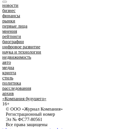
новости
бизнес
финансы
рынки
первые лица
мнения
рейтинги
биографии
цифровое развитие
наука и технологии
недвижимость
авто
медиа
крипта
стиль
политика
расследования
архив
«Компания будущего»
16+
© ООО «Журнал Компания»
Регистрационный номер
Эл № ФС77-80561
Все права защищены