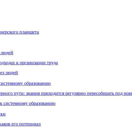
йнерского планшета
з людей
дходах к организации труда
 системному образованию
ьерного пути: знания приходится регулярно пересобирать под но
пки
каков его потенциал