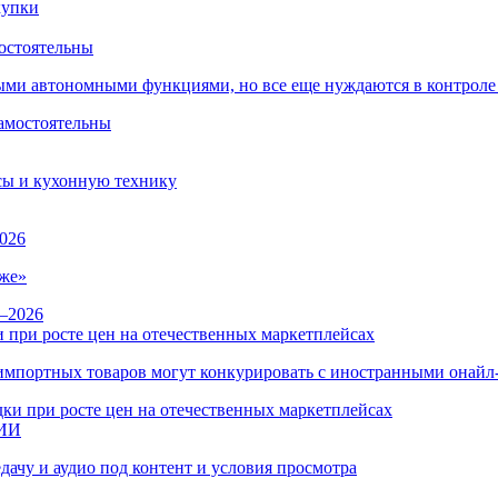
остоятельны
ыми автономными функциями, но все еще нуждаются в контроле
сы и кухонную технику
026
же»
 при росте цен на отечественных маркетплейсах
ы импортных товаров могут конкурировать с иностранными онай
 ИИ
дачу и аудио под контент и условия просмотра