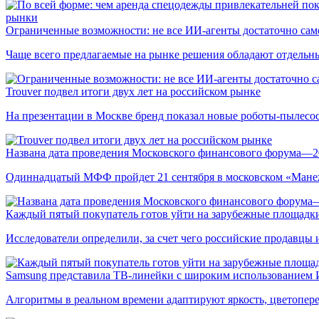
рынки
Ограниченные возможности: не все ИИ-агенты достаточно сам
Чаще всего предлагаемые на рынке решения обладают отдельн
Trouver подвел итоги двух лет на российском рынке
На презентации в Москве бренд показал новые роботы-пылесо
Названа дата проведения Московского финансового форума—2
Одиннадцатый МФФ пройдет 21 сентября в московском «Мане
Каждый пятый покупатель готов уйти на зарубежные площадки
Исследователи определили, за счет чего российские продавц
Samsung представила ТВ-линейки с широким использованием
Алгоритмы в реальном времени адаптируют яркость, цветопере