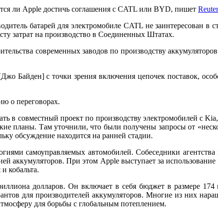
астся ли Apple достичь соглашения с CATL или BYD, пишет
Reute
водитель батарей для электромобиле CATL не заинтересован в с
сту затрат на производство в Соединенных Штатах.
оительства современных заводов по производству аккумулятор
 [Джо Байден] с точки зрения включения цепочек поставок, особ
ю о переговорах.
ть в совместный проект по производству электромобилей с Kia,
такие планы. Там уточнили, что были получены запросы от «неск
льку обсуждение находится на ранней стадии.
ологиями самоуправляемых автомобилей. Собеседники агентства 
ией аккумуляторов. При этом Apple выступает за использование
 и кобальта.
иллиона долларов. Он включает в себя бюджет в размере 174
рантов для производителей аккумуляторов. Многие из них нар
атмосферу для борьбы с глобальным потеплением.