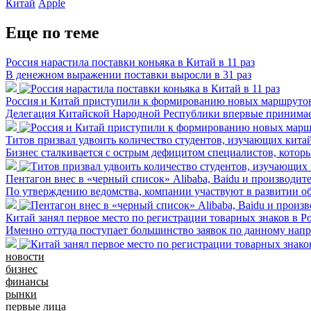
Китай
Apple
Еще по теме
Россия нарастила поставки коньяка в Китай в 11 раз
В денежном выражении поставки выросли в 31 раз
Россия и Китай приступили к формированию новых маршруто
Делегация Китайской Народной Республики впервые принимае
Титов призвал удвоить количество студентов, изучающих китай
Бизнес сталкивается с острым дефицитом специалистов, котор
Пентагон внес в «черный список» Alibaba, Baidu и производи
По утверждению ведомства, компании участвуют в развитии 
Китай занял первое место по регистрации товарных знаков в Р
Именно оттуда поступает большинство заявок по данному нап
новости
бизнес
финансы
рынки
первые лица