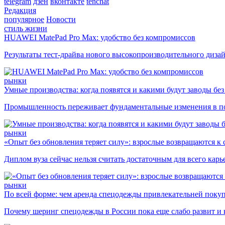
telegram
дзен
вконтакте
tenchat
Редакция
популярное
Новости
стиль жизни
HUAWEI MatePad Pro Max: удобство без компромиссов
Результаты тест-драйва нового высокопроизводительного диза
рынки
Умные производства: когда появятся и какими будут заводы бе
Промышленность переживает фундаментальные изменения в по
рынки
«Опыт без обновления теряет силу»: взрослые возвращаются к
Диплом вуза сейчас нельзя считать достаточным для всего кар
рынки
По всей форме: чем аренда спецодежды привлекательней поку
Почему шеринг спецодежды в России пока еще слабо развит и 