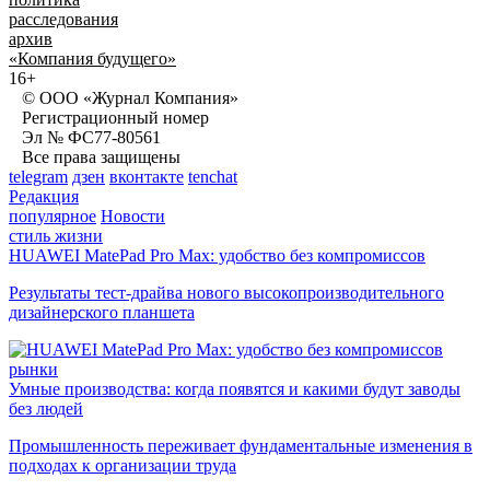
расследования
архив
«Компания будущего»
16+
© ООО «Журнал Компания»
Регистрационный номер
Эл № ФС77-80561
Все права защищены
telegram
дзен
вконтакте
tenchat
Редакция
популярное
Новости
стиль жизни
HUAWEI MatePad Pro Max: удобство без компромиссов
Результаты тест-драйва нового высокопроизводительного
дизайнерского планшета
рынки
Умные производства: когда появятся и какими будут заводы
без людей
Промышленность переживает фундаментальные изменения в
подходах к организации труда