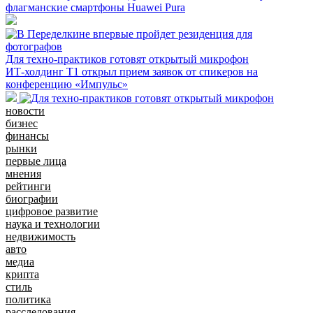
флагманские смартфоны Huawei Pura
Для техно-практиков готовят открытый микрофон
ИТ-холдинг Т1 открыл прием заявок от спикеров на
конференцию «Импульс»
новости
бизнес
финансы
рынки
первые лица
мнения
рейтинги
биографии
цифровое развитие
наука и технологии
недвижимость
авто
медиа
крипта
стиль
политика
расследования