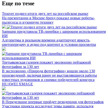
Еще по теме
Trouver подвел итоги двух лет на российском рынке
На презентации в Москве бренд показал новые роботы-
пылесосы и кухонную технику
Samsung представила ТВ-линейки с широким использованием
ИИ
Алгоритмы в реальном времени адаптируют яркость,
цветопередачу и аудио под контент и условия просмотра
Третьяковская галерея покажет эволюцию пейзажной
фотографии за 130 лет
В экспозицию «Природа фотографии» вошли около 130
произведений, включая ранее не выставлявшиеся работы
известных художников и снимки победителей конкурса
HUAWEI XMAGE
В Переделкине впервые пройдет резиденция для фотографов
Участники проекта исследуют темы памяти, используя