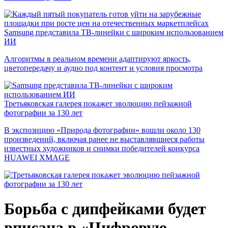
Samsung представила ТВ-линейки с широким использованием
ИИ
Алгоритмы в реальном времени адаптируют яркость,
цветопередачу и аудио под контент и условия просмотра
Третьяковская галерея покажет эволюцию пейзажной
фотографии за 130 лет
В экспозицию «Природа фотографии» вошли около 130
произведений, включая ранее не выставлявшиеся работы
известных художников и снимки победителей конкурса
HUAWEI XMAGE
Борьба с дипфейками будет
вписана в «Цифровую