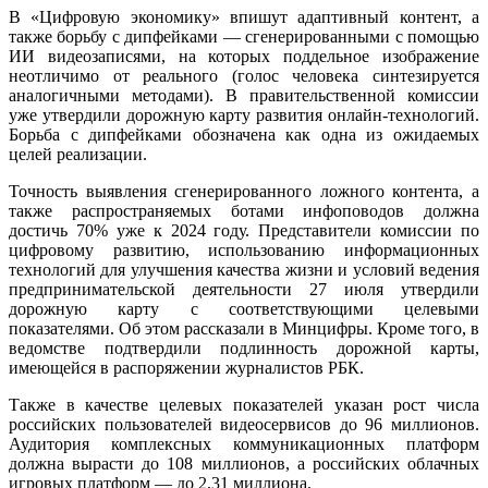
В «Цифровую экономику» впишут адаптивный контент, а
также борьбу с дипфейками — сгенерированными с помощью
ИИ видеозаписями, на которых поддельное изображение
неотличимо от реального (голос человека синтезируется
аналогичными методами). В правительственной комиссии
уже утвердили дорожную карту развития онлайн-технологий.
Борьба с дипфейками обозначена как одна из ожидаемых
целей реализации.
Точность выявления сгенерированного ложного контента, а
также распространяемых ботами инфоповодов должна
достичь 70% уже к 2024 году. Представители комиссии по
цифровому развитию, использованию информационных
технологий для улучшения качества жизни и условий ведения
предпринимательской деятельности 27 июля утвердили
дорожную карту с соответствующими целевыми
показателями. Об этом рассказали в Минцифры. Кроме того, в
ведомстве подтвердили подлинность дорожной карты,
имеющейся в распоряжении журналистов РБК.
Также в качестве целевых показателей указан рост числа
российских пользователей видеосервисов до 96 миллионов.
Аудитория комплексных коммуникационных платформ
должна вырасти до 108 миллионов, а российских облачных
игровых платформ — до 2,31 миллиона.