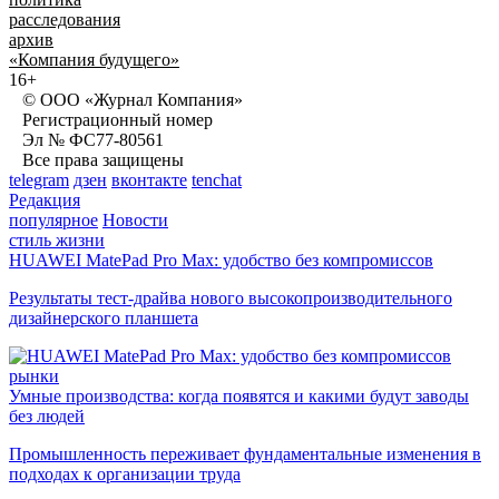
расследования
архив
«Компания будущего»
16+
© ООО «Журнал Компания»
Регистрационный номер
Эл № ФС77-80561
Все права защищены
telegram
дзен
вконтакте
tenchat
Редакция
популярное
Новости
стиль жизни
HUAWEI MatePad Pro Max: удобство без компромиссов
Результаты тест-драйва нового высокопроизводительного
дизайнерского планшета
рынки
Умные производства: когда появятся и какими будут заводы
без людей
Промышленность переживает фундаментальные изменения в
подходах к организации труда