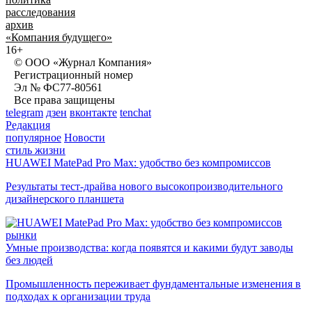
расследования
архив
«Компания будущего»
16+
© ООО «Журнал Компания»
Регистрационный номер
Эл № ФС77-80561
Все права защищены
telegram
дзен
вконтакте
tenchat
Редакция
популярное
Новости
стиль жизни
HUAWEI MatePad Pro Max: удобство без компромиссов
Результаты тест-драйва нового высокопроизводительного
дизайнерского планшета
рынки
Умные производства: когда появятся и какими будут заводы
без людей
Промышленность переживает фундаментальные изменения в
подходах к организации труда