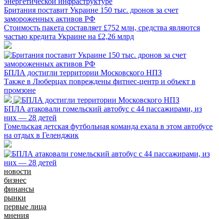
Британия поставит Украине 150 тыс. дронов за счет
замороженных активов РФ
Стоимость пакета составляет £752 млн, средства являются
частью кредита Украине на £2,26 млрд
БПЛА достигли территории Московского НПЗ
Также в Люберцах повреждены фитнес-центр и объект в
промзоне
БПЛА атаковали гомельский автобус с 44 пассажирами, из
них — 28 детей
Гомельская детская футбольная команда ехала в этом автобусе
на отдых в Геленджик
новости
бизнес
финансы
рынки
первые лица
мнения