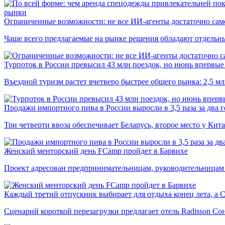
рынки
Ограниченные возможности: не все ИИ-агенты достаточно сам
Чаще всего предлагаемые на рынке решения обладают отдельн
Турпоток в России превысил 43 млн поездок, но июнь впервые 
Въездной туризм растет вчетверо быстрее общего рынка: 2,5 м
Продажи импортного пива в России выросли в 3,5 раза за два г
Три четверти ввоза обеспечивает Беларусь, второе место у Кита
Женский менторский день FCamp пройдет в Барвихе
Проект адресован предпринимательницам, руководительницам
Каждый третий отпускник выбирает для отдыха конец лета, а 
Сценарий короткой перезагрузки предлагает отель Radisson Со