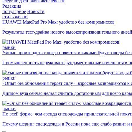
telegram
дзен
вконтакте
tenchat
Редакция
популярное
Новости
стиль жизни
HUAWEI MatePad Pro Max: удобство без компромиссов
Результаты тест-драйва нового высокопроизводительного диза
рынки
Умные производства: когда появятся и какими будут заводы бе
Промышленность переживает фундаментальные изменения в по
рынки
«Опыт без обновления теряет силу»: взрослые возвращаются к
Диплом вуза сейчас нельзя считать достаточным для всего кар
рынки
По всей форме: чем аренда спецодежды привлекательней поку
Почему шеринг спецодежды в России пока еще слабо развит и 