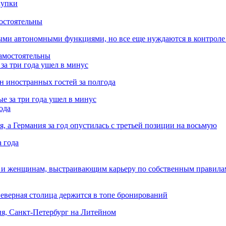
остоятельны
ыми автономными функциями, но все еще нуждаются в контроле
за три года ушел в минус
лн иностранных гостей за полгода
ода
я, а Германия за год опустилась с третьей позиции на восьмую
 и женщинам, выстраивающим карьеру по собственным правила
Северная столица держится в топе бронирований
ня, Санкт-Петербург на Литейном