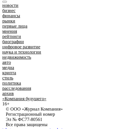
новости
бизнес
финансы
рынки
первые лица
мнения
рейтинги
биографии
цифровое развитие
наука и технологии
недвижимость
авто
медиа
крипта
стиль
политика
расследования
архив
«Компания будущего»
16+
© ООО «Журнал Компания»
Регистрационный номер
Эл № ФС77-80561
Все права защищены