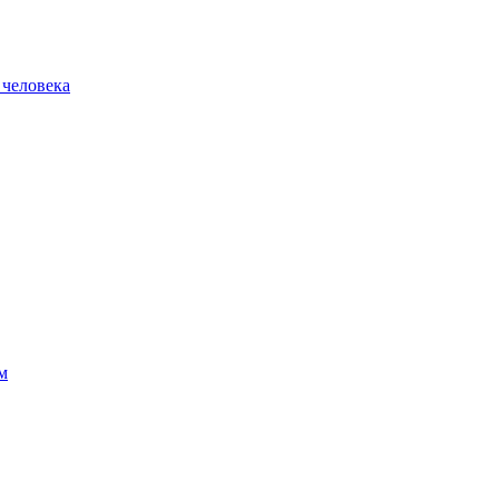
 человека
м