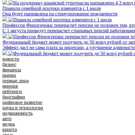
Правила семейной ипотеки изменятся с 1 июля
Она будет направлена на стимулирование рождаемости
Профессор Финогенова: перерасчет пенсии не положен тем, кт
С 1 августа проведут перерасчет страховых пенсий работающ
Федеральный бюджет может получить до 50 млрд рублей от зап
Эффект даст не сама плата за лицензии, а улучшение админист
новости
бизнес
финансы
рынки
первые лица
мнения
рейтинги
биографии
цифровое развитие
наука и технологии
недвижимость
авто
медиа
крипта
стиль