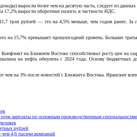
 доходы) выросли более чем на десятую часть, следует из данн
 На 17,2% выросли оборотные налоги, в частности НДС.
1,7 трлн рублей — это на 4,5% меньше, чем годом ранее. За 
ей, что на 15,7% превышает прошлогодний уровень. Большие тра
. Конфликт на Ближнем Востоке способствовал росту цен на сыр
ошлина на нефть обнулена с 2024 года. Основу бюджетных дох
ее чем на 3% после новостей с Ближнего Востока. Иранские во
век
при этом зарплаты по основным производственным специальностям
жетных рублей
 чем 4,6 тысячи компаний