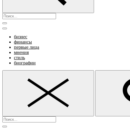
бизнес
финансы
первые лица
мнения
стиль
биографии