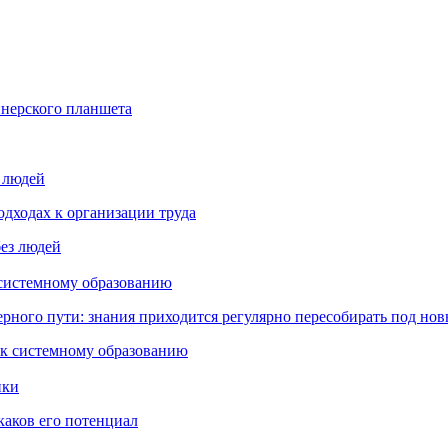
йнерского планшета
з людей
дходах к организации труда
 системному образованию
ьерного пути: знания приходится регулярно пересобирать под но
пки
каков его потенциал