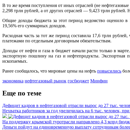
В то же время поступления от иных отраслей (не нефтегазовые
2,298 трлн рублей, а от других отраслей — 9,423 трлн рублей.
Общие доходы бюджета за этот период ведомство оценило в 1
19,56% его суммарных доходов.
Расходная часть за тот же период составила 17,6 трлн рубл
платежами по отдельным договорным обязательствам.
Доходы от нефти и газа в бюджет начали расти только в марте
экспортную пошлину на газ и нефтепродукты. Экспортная п
ископаемых.
Ранее сообщалось, что мировые цены на нефть
повысились
бол
экономика
нефтегазовый рынок
госбюджет
Минфин
Еще по теме
Дефицит кадров в нефтегазовой отрасли вырос до 27 тыс. чело
Нехватка работников за год увеличилась на 6 тыс. человек, 
На поддержку крымской туротрасли направлено 4,3 млрд бюд
Деньги пойдут на единовременную выплату сотрудникам более