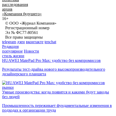
расследования
архив
«Компания будущего»
16+
© ООО «Журнал Компания»
Регистрационный номер
Эл № ФС77-80561
Все права защищены
telegram
дзен
вконтакте
tenchat
Редакция
популярное
Новости
стиль жизни
HUAWEI MatePad Pro Max: удобство без компромиссов
Результаты тест-драйва нового высокопроизводительного
дизайнерского планшета
рынки
Умные производства: когда появятся и какими будут заводы
без людей
Промышленность переживает фундаментальные изменения в
подходах к организации труда