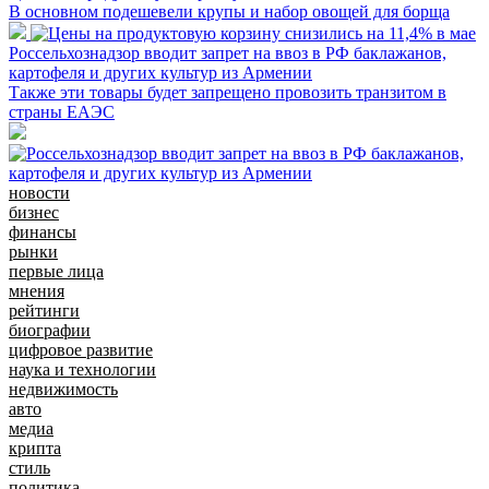
В основном подешевели крупы и набор овощей для борща
Россельхознадзор вводит запрет на ввоз в РФ баклажанов,
картофеля и других культур из Армении
Также эти товары будет запрещено провозить транзитом в
страны ЕАЭС
новости
бизнес
финансы
рынки
первые лица
мнения
рейтинги
биографии
цифровое развитие
наука и технологии
недвижимость
авто
медиа
крипта
стиль
политика