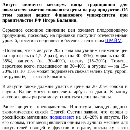
Август является месяцем, когда традиционно для
покупателя заметно снижаются цены на ряд продуктов. Об
этом заявил доцент Финансового университета при
правительстве РФ Игорь Балынин.
Серьезное сезонное снижение цен ожидает плодоовощную
продукцию, поскольку на прилавки поступит отечественный
урожай, отметил специалист в беседе с агентством
ПРАЙМ
.
«Полагаю, что в августе 2025 года мы увидим снижение цен
на картофель (в 1,5–2 раза), лук (на 30–35%), морковь (на 30–
35%), капусту (на 30–40%), свеклу (15–20%). Томаты,
вероятнее всего, подешевеют на 30–40%, а огурцы — на 15–
20%. На 10–15% может подешеветь свежая зелень (лук, укроп,
петрушка)», — сказал Балынин.
В августе также должны упасть в цене на 20–25% яблоки и
груши. Вдвое могут подешеветь арбузы и дыни. К концу
августа в два-три раза могут снизиться цены на сливы.
Ранее доцент, преподаватель Института международных
экономических связей Сергей Суетин заявил, что овощи в
российских магазинах
подешевеют
на 10–20% в августе. По
его словам, этот месяц является одним из лучших месяцев для
покупателей овощей и фруктов в стране, поскольку в это