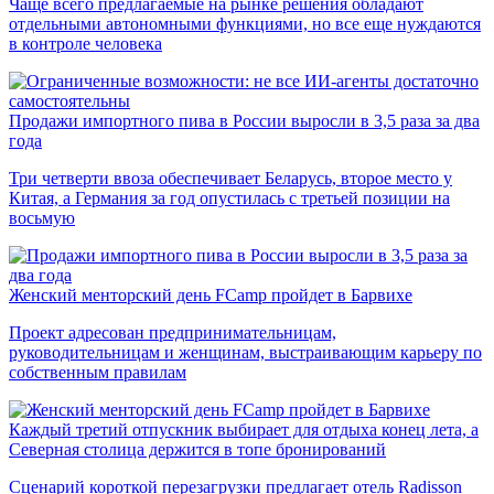
Чаще всего предлагаемые на рынке решения обладают
отдельными автономными функциями, но все еще нуждаются
в контроле человека
Продажи импортного пива в России выросли в 3,5 раза за два
года
Три четверти ввоза обеспечивает Беларусь, второе место у
Китая, а Германия за год опустилась с третьей позиции на
восьмую
Женский менторский день FCamp пройдет в Барвихе
Проект адресован предпринимательницам,
руководительницам и женщинам, выстраивающим карьеру по
собственным правилам
Каждый третий отпускник выбирает для отдыха конец лета, а
Северная столица держится в топе бронирований
Сценарий короткой перезагрузки предлагает отель Radisson