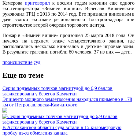
Кемерова
приговорил
к восьми годам колонии еще одного
экс-гендиректора «Зимней вишни». Вячеслав Вишневский
руководил ТРЦ с 2013 по 2014 год. Его признали виновным в
даче взятки экс-главе регионального Госстройнадзора при
строительстве второй очереди торгового центра.
Пожар в «Зимней вишне» произошел 25 марта 2018 года. Он
начался на верхнем этаже четырехэтажного здания, где
располагались несколько кинозалов и детские игровые зоны.
В результате трагедии погибли 60 человек, 37 из них — дети.
происшествие
суд
Еще по теме
Серия подземных толчков магнитудой до 6,9 баллов
зафиксирована у берегов Камчатки
Эпицентр мощного землетрясения находился примерно в 178
км от Петропавловска-Камчатского
В Астраханской области суда встали в 15-километровую
пробку из-за обмеления канала