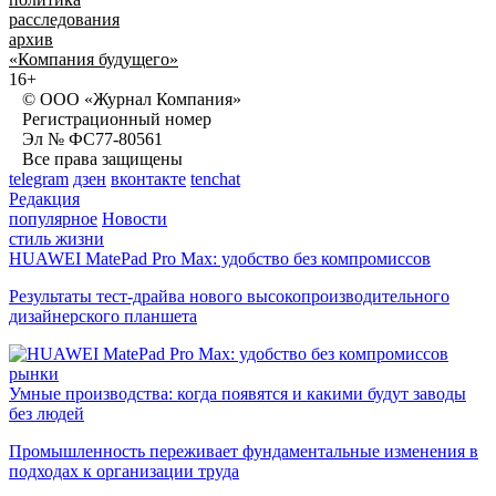
расследования
архив
«Компания будущего»
16+
© ООО «Журнал Компания»
Регистрационный номер
Эл № ФС77-80561
Все права защищены
telegram
дзен
вконтакте
tenchat
Редакция
популярное
Новости
стиль жизни
HUAWEI MatePad Pro Max: удобство без компромиссов
Результаты тест-драйва нового высокопроизводительного
дизайнерского планшета
рынки
Умные производства: когда появятся и какими будут заводы
без людей
Промышленность переживает фундаментальные изменения в
подходах к организации труда