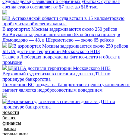
Судовладельцы заявляют о серьезных убытках: суточная
аренда судов составляет от $7 тыс. до $18 тыс.
В аэропортах Москвы задерживаются около 250 рейсов
Во Внуково задерживаются около 63 рейсов на прилет, в
Домодедово — 48, в Шереметьево — около 65 рейсов
БПЛА достигли территории Московского НПЗ
Также в Люберцах повреждены фитнес-центр и объект в
промзоне
Верховный суд отказал в списании долга за ДТП по
процедуре банкротства
По мнению ВС, подача на банкротство с целью уклонения от
выплат является недобросовестным поведением
новости
бизнес
финансы
рынки
первые лица