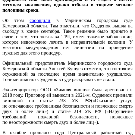
месяцам заключения, однако отбыла в тюрьме меньше
половины срока.
Об этом
сообщили
в Мариинском городском суде
Кемеровской области. Там отметили, что Судденок вышла на
свободу в конце сентября. Такое решение было принято в
связи с тем, что экс-глава ТРЦ имеет тяжелое заболевание,
которое невозможно лечить в исправительной колонии. У
местного медучреждения нет лицензии на проведение
нужных для этого процедур.
Официальный представитель Мариинского городского суда
Кемеровской области Алексей Бушуев отметил, что состояния
осужденной за последнее время значительно ухудшилось.
Точный диагноз Судденок в суде раскрывать не стали.
Экс-гендиректор ООО «Зимняя вишня» была арестована в
2018 году. Приговор ей вынесли в 2021-м. Судденок признали
виновной по статье 238 УК РФ(«Оказание услуг,
не отвечающее требованиям безопасности и повлекшее смерть
двух и более лиц») и статье 219 УК РФ («Нарушение
требований пожарной безопасности, повлекшее
по неосторожности смерть двух и более лиц»).
В октябре прошлого года Центральный районный суд