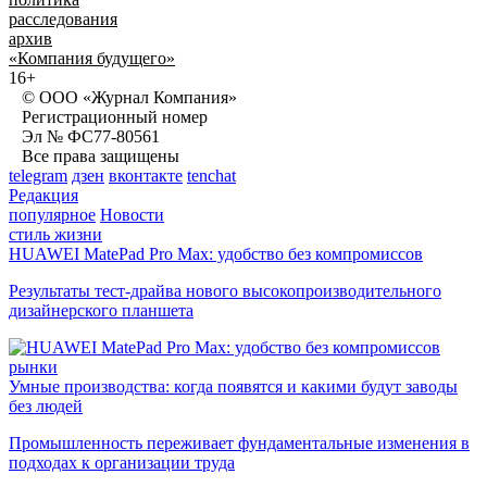
расследования
архив
«Компания будущего»
16+
© ООО «Журнал Компания»
Регистрационный номер
Эл № ФС77-80561
Все права защищены
telegram
дзен
вконтакте
tenchat
Редакция
популярное
Новости
стиль жизни
HUAWEI MatePad Pro Max: удобство без компромиссов
Результаты тест-драйва нового высокопроизводительного
дизайнерского планшета
рынки
Умные производства: когда появятся и какими будут заводы
без людей
Промышленность переживает фундаментальные изменения в
подходах к организации труда