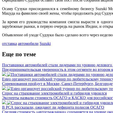
Официально Судзуки оставит свой пост после собрания акцио
Осаму Сузуки присоединился к семейному бизнесу Suzuki Mot
Мацуда на фамилию своей жены, чтобы продолжить род Судзук
За время его руководства компания смогла вырасти в одно
зарубежные рынки, в первую очередь на рынок Индии, и откры
Объявление об уходе Судзуки было сделано всего через неделю
отставка
автомобили
Suzuki
Еще по теме
Поставщики автомобилей стали лидерами по уровню делового
Предпринимательская уверенность в этом сегменте во втором 
Esteo организует российский турнир по любительскому теннис
Соревнования пройдут в Москве, Санкт-Петербурге, Белгороде
Спрос на страхование электромобилей и гибридов удвоился
Эксперты назвали стоимость ОСАГО и КАСКО для российского
В РСА рассказали, ожидают ли дефицита полисов ОСАГО
Средняя стоимость «автогражданки» сохраняется на уровне око