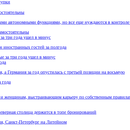
остоятельны
ыми автономными функциями, но все еще нуждаются в контроле
за три года ушел в минус
лн иностранных гостей за полгода
ода
я, а Германия за год опустилась с третьей позиции на восьмую
 и женщинам, выстраивающим карьеру по собственным правила
Северная столица держится в топе бронирований
ня, Санкт-Петербург на Литейном