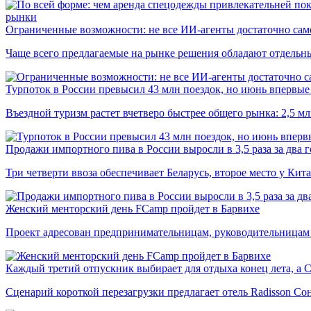
рынки
Ограниченные возможности: не все ИИ-агенты достаточно сам
Чаще всего предлагаемые на рынке решения обладают отдельн
Турпоток в России превысил 43 млн поездок, но июнь впервые 
Въездной туризм растет вчетверо быстрее общего рынка: 2,5 м
Продажи импортного пива в России выросли в 3,5 раза за два г
Три четверти ввоза обеспечивает Беларусь, второе место у Кита
Женский менторский день FCamp пройдет в Барвихе
Проект адресован предпринимательницам, руководительницам
Каждый третий отпускник выбирает для отдыха конец лета, а 
Сценарий короткой перезагрузки предлагает отель Radisson Со