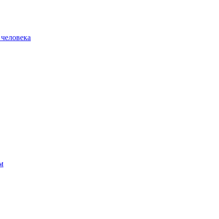
 человека
м