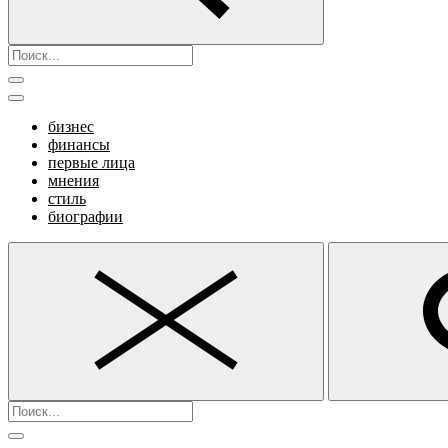
бизнес
финансы
первые лица
мнения
стиль
биографии