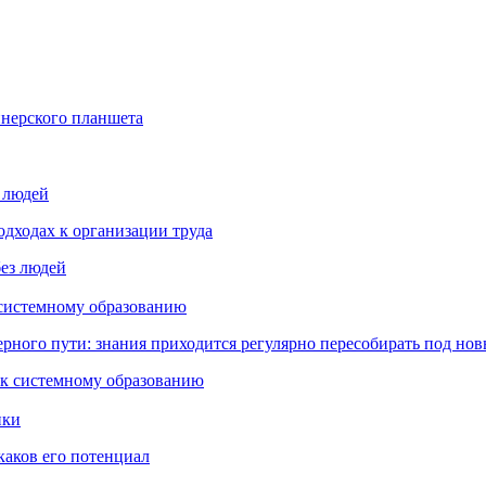
йнерского планшета
з людей
дходах к организации труда
 системному образованию
ьерного пути: знания приходится регулярно пересобирать под но
пки
каков его потенциал