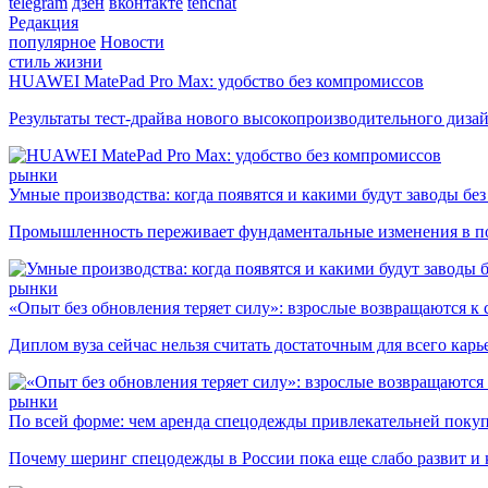
telegram
дзен
вконтакте
tenchat
Редакция
популярное
Новости
стиль жизни
HUAWEI MatePad Pro Max: удобство без компромиссов
Результаты тест-драйва нового высокопроизводительного диза
рынки
Умные производства: когда появятся и какими будут заводы бе
Промышленность переживает фундаментальные изменения в по
рынки
«Опыт без обновления теряет силу»: взрослые возвращаются к
Диплом вуза сейчас нельзя считать достаточным для всего кар
рынки
По всей форме: чем аренда спецодежды привлекательней поку
Почему шеринг спецодежды в России пока еще слабо развит и 