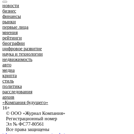
новости
бизнес
финансы
рынки
первые лица
мнения
рейтинги
биографии
цифровое развитие
наука и технологии
недвижимость
авто
медиа
крипта
стиль
политика
расследования
архив
«Компания будущего»
16+
© ООО «Журнал Компания»
Регистрационный номер
Эл № ФС77-80561
Все права защищены