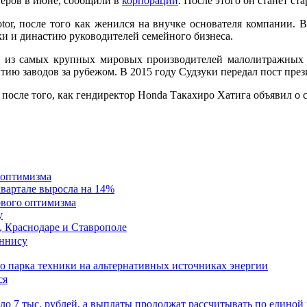
неров в июне, сообщили в
корпорации
. После этого он станет с
or, после того как женился на внучке основателя компании. 
и и династию руководителей семейного бизнеса.
го из самых крупных мировых производителей малолитражных 
тию заводов за рубежом. В 2015 году Судзуки передал пост пре
 после того, как гендиректор Honda Такахиро Хатига объявил о 
 оптимизма
квартале выросла на 14%
у
, Краснодаре и Ставрополе
 парка техники на альтернативных источниках энергии
ло 7 тыс. рублей, а выплаты продолжат рассчитывать по единой