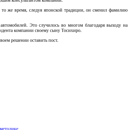
таршим консультантом компании.
В то же время, следуя японской традиции, он сменил фамилию
автомобилей. Это случилось во многом благодаря выходу на
зидента компании своему сыну Тосихиро.
своем решении оставить пост.
 методике