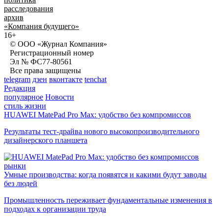
расследования
архив
«Компания будущего»
16+
© ООО «Журнал Компания»
Регистрационный номер
Эл № ФС77-80561
Все права защищены
telegram
дзен
вконтакте
tenchat
Редакция
популярное
Новости
стиль жизни
HUAWEI MatePad Pro Max: удобство без компромиссов
Результаты тест-драйва нового высокопроизводительного
дизайнерского планшета
рынки
Умные производства: когда появятся и какими будут заводы
без людей
Промышленность переживает фундаментальные изменения в
подходах к организации труда