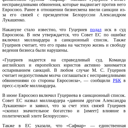
несправедливыми обвинения, которые выдвигает против него
Евросоюз. Ранее в отношении бизнесмена ввели санкции из-
за его связей с президентом Белоруссии Александром
Лукашенко.
Накануне стало известно, что Гуцериев
подал
иск в суд
Евросоюза. В нем утверждается, что Совет ЕС по ошибке
включил миллиардера в санкционный список. Также
Гуцериев считает, что его права на частную жизнь и свободу
ведения бизнеса были нарушены.
«Гуцериев надеется на справедливый суд. Команда
английских и европейских юристов активно занимается
оспариванием санкций. В любом случае М. С. Гуцериев
считает недопустимым молча соглашаться с несправедливыми
обвинениями со стороны Евросоюза», — сообщили
РБК
в
пресс-службе миллиардера.
В июне Евросоюз включил Гуцериева в санкционный список.
Совет ЕС назвал миллиардера «давним другом Александра
Лукашенко» и заявил, что за счет этих связей Гуцериев
«скопил значительное богатство и [имеет] влияние в
политической элите Белоруссии».
Также в ЕС указали, что «Сафмар» — единственная