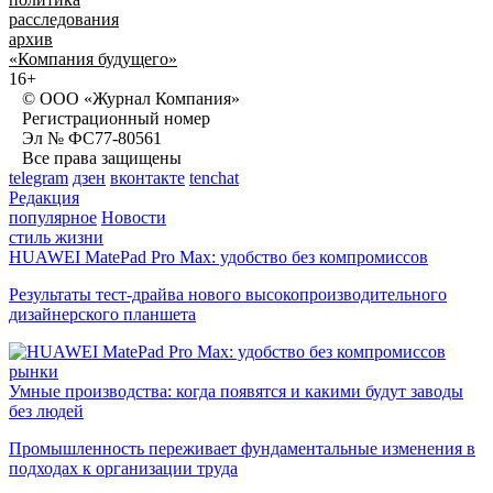
расследования
архив
«Компания будущего»
16+
© ООО «Журнал Компания»
Регистрационный номер
Эл № ФС77-80561
Все права защищены
telegram
дзен
вконтакте
tenchat
Редакция
популярное
Новости
стиль жизни
HUAWEI MatePad Pro Max: удобство без компромиссов
Результаты тест-драйва нового высокопроизводительного
дизайнерского планшета
рынки
Умные производства: когда появятся и какими будут заводы
без людей
Промышленность переживает фундаментальные изменения в
подходах к организации труда