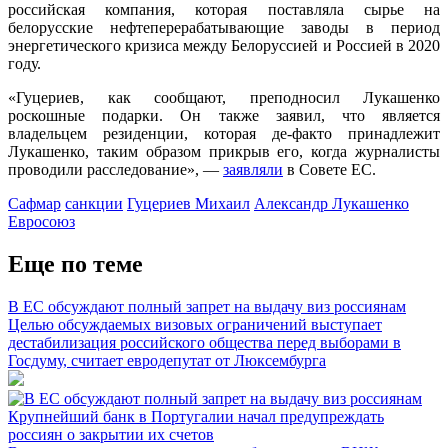
российская компания, которая поставляла сырье на
белорусские нефтеперерабатывающие заводы в период
энергетического кризиса между Белоруссией и Россией в 2020
году.
«Гуцериев, как сообщают, преподносил Лукашенко
роскошные подарки. Он также заявил, что является
владельцем резиденции, которая де-факто принадлежит
Лукашенко, таким образом прикрыв его, когда журналисты
проводили расследование», —
заявляли
в Совете ЕС.
Сафмар
санкции
Гуцериев Михаил
Александр Лукашенко
Евросоюз
Еще по теме
В ЕС обсуждают полный запрет на выдачу виз россиянам
Целью обсуждаемых визовых ограничений выступает
дестабилизация российского общества перед выборами в
Госдуму, считает евродепутат от Люксембурга
Крупнейший банк в Португалии начал предупреждать
россиян о закрытии их счетов