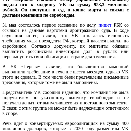
подала иск к холдингу VK на сумму 953,3 миллиона
рублей. Он поступил в суд в конце марта и связан с
долгами компании по евробондам.
31 мая состоялось первое заседание по делу,
пишет
РБК со
ссылкой на данные картотеки арбитражного суда. В ходе
слушания истец заявил, что VK отказалась исполнять
требования указа президента РФ, который касался выплат по
евробондом. Согласно документу, их эмитенты обязаны
выплатить российским инвесторам долг в рублях или
перевыпустить свои облигации в стране для замещения.
В УК «Первая» заявили, что большинство компаний
выполнили требование в течение шести месяцев, однако VK
этого не сделала. В том числе были предъявлены письменные
требования, которые тоже не были выполнены.
Представитель VK сообщил изданию, что компания не была
поручителем по указанному выпуску евробондов и не
получала деньги от выпустившего их иностранного эмитента.
В связи с этим группа не может быть надлежащим ответчиком
в споре.
Речь идет о конвертируемых еврооблигациях на сумму 400
миллионов долларов, которые в 2020 году разместила VK