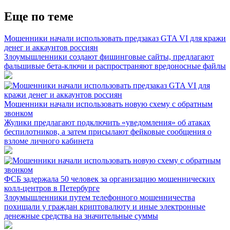
Еще по теме
Мошенники начали использовать предзаказ GTA VI для кражи
денег и аккаунтов россиян
Злоумышленники создают фишинговые сайты, предлагают
фальшивые бета-ключи и распространяют вредоносные файлы
Мошенники начали использовать новую схему с обратным
звонком
Жулики предлагают подключить «уведомления» об атаках
беспилотников, а затем присылают фейковые сообщения о
взломе личного кабинета
ФСБ задержала 50 человек за организацию мошеннических
колл-центров в Петербурге
Злоумышленники путем телефонного мошенничества
похищали у граждан криптовалюту и иные электронные
денежные средства на значительные суммы