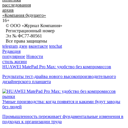
расследования
архив
«Компания будущего»
16+
© ООО «Журнал Компания»
Регистрационный номер
Эл № ФС77-80561
Все права защищены
telegram
дзен
вконтакте
tenchat
Редакция
популярное
Новости
стиль жизни
HUAWEI MatePad Pro Max: удобство без компромиссов
Результаты тест-драйва нового высокопроизводительного
дизайнерского планшета
рынки
Умные производства: когда появятся и какими будут заводы
без людей
Промышленность переживает фундаментальные изменения в
подходах к организации труда