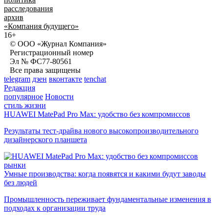
расследования
архив
«Компания будущего»
16+
© ООО «Журнал Компания»
Регистрационный номер
Эл № ФС77-80561
Все права защищены
telegram
дзен
вконтакте
tenchat
Редакция
популярное
Новости
стиль жизни
HUAWEI MatePad Pro Max: удобство без компромиссов
Результаты тест-драйва нового высокопроизводительного
дизайнерского планшета
рынки
Умные производства: когда появятся и какими будут заводы
без людей
Промышленность переживает фундаментальные изменения в
подходах к организации труда