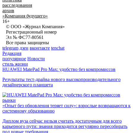
расследования
архив
«Компания будущего»
16+
© ООО «Журнал Компания»
Регистрационный номер
Эл № ФС77-80561
Все права защищены
telegram
дзен
вконтакте
tenchat
Редакция
популярное
Новости
стиль жизни
HUAWEI MatePad Pro Max: удобство без компромиссов
Результаты тест-драйва нового высокопроизводительного
дизайнерского планшета
рынки
«Опыт без обновления теряет силу»: взрослые возвращаются к
системному образованию
Диплом вуза сейчас нельзя считать достаточным для всего
карьерного пути: знания приходится регулярно пересобирать
под новые требования