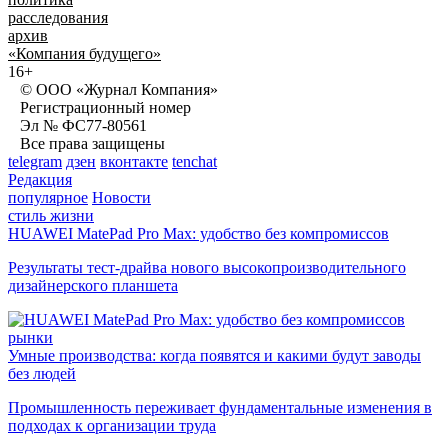
расследования
архив
«Компания будущего»
16+
© ООО «Журнал Компания»
Регистрационный номер
Эл № ФС77-80561
Все права защищены
telegram
дзен
вконтакте
tenchat
Редакция
популярное
Новости
стиль жизни
HUAWEI MatePad Pro Max: удобство без компромиссов
Результаты тест-драйва нового высокопроизводительного
дизайнерского планшета
рынки
Умные производства: когда появятся и какими будут заводы
без людей
Промышленность переживает фундаментальные изменения в
подходах к организации труда