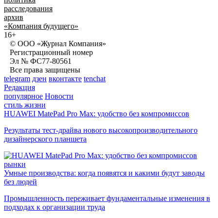
расследования
архив
«Компания будущего»
16+
© ООО «Журнал Компания»
Регистрационный номер
Эл № ФС77-80561
Все права защищены
telegram
дзен
вконтакте
tenchat
Редакция
популярное
Новости
стиль жизни
HUAWEI MatePad Pro Max: удобство без компромиссов
Результаты тест-драйва нового высокопроизводительного
дизайнерского планшета
рынки
Умные производства: когда появятся и какими будут заводы
без людей
Промышленность переживает фундаментальные изменения в
подходах к организации труда