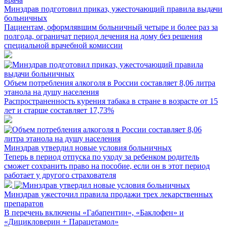
Минздрав подготовил приказ, ужесточающий правила выдачи
больничных
Пациентам, оформлявшим больничный четыре и более раз за
полгода, ограничат период лечения на дому без решения
специальной врачебной комиссии
Объем потребления алкоголя в России составляет 8,06 литра
этанола на душу населения
Распространенность курения табака в стране в возрасте от 15
лет и старше составляет 17,73%
Минздрав утвердил новые условия больничных
Теперь в период отпуска по уходу за ребенком родитель
сможет сохранить право на пособие, если он в этот период
работает у другого страхователя
Минздрав ужесточил правила продажи трех лекарственных
препаратов
В перечень включены «Габапентин», «Баклофен» и
«Дицикловерин + Парацетамол»