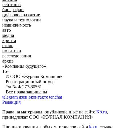
рейтинги
биографии
цифровое развитие
наука и технологии
недвижимость
авто
медиа
крипта
стиль
политика
расследования
архив
«Компания будущего»
16+
© ООО «Журнал Компания»
Регистрационный номер
Эл № ФС77-80561
Все права защищены
telegram
дзен
вконтакте
tenchat
Редакция
Права на материалы, опубликованные на сайте
Ko.ru
,
принадлежат ООО «ЖУРНАЛ КОМПАНИЯ»
При цитировании любых материалов сайта
ko.ru
ссылка