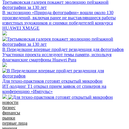
Третьяковская галерея покажет эволюцию пейзажной
фотографии за 130 лет
В экспозицию «Природа фотографии» вошли около 130
произведений, включая ранее не выставлявшиеся работы
известных художников и снимки победителей конкурса
HUAWEI XMAGE
В Переделкине впервые пройдет резиденция для фотографов
Участники проекта исследуют темы памяти, используя
флагманские смартфоны Huawei Pura
Для техно-практиков готовят открытый микрофон
ИТ-холдинг Т1 открыл прием заявок от спикеров на
конференцию «Импульс»
новости
бизнес
финансы
рынки
первые лица
мнения