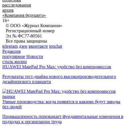
расследования
архив
«Компания будущего»
16+
© ООО «Журнал Компания»
Регистрационный номер
Эл № ФС77-80561
Все права защищены
telegram
дзен
вконтакте
tenchat
Редакция
популярное
Новости
стиль жизни
HUAWEI MatePad Pro Max: удобство без компромиссов
Результаты тест-драйва нового высокопроизводительного
дизайнерского планшета
рынки
Умные производства: когда появятся и какими будут заводы
без людей
Промышленность переживает фундаментальные изменения в
подходах к организации труда