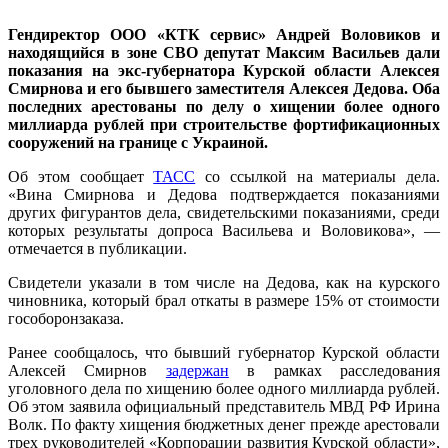
Гендиректор ООО «КТК сервис» Андрей Воловиков и
находящийся в зоне СВО депутат Максим Васильев дали
показания на экс-губернатора Курской области Алексея
Смирнова и его бывшего заместителя Алексея Дедова. Оба
последних арестованы по делу о хищении более одного
миллиарда рублей при строительстве фортификационных
сооружений на границе с Украиной.
Об этом сообщает
ТАСС
со ссылкой на материалы дела.
«Вина Смирнова и Дедова подтверждается показаниями
других фигурантов дела, свидетельскими показаниями, среди
которых результаты допроса Васильева и Воловикова», —
отмечается в публикации.
Свидетели указали в том числе на Дедова, как на курского
чиновника, который брал откаты в размере 15% от стоимости
гособоронзаказа.
Ранее сообщалось, что бывший губернатор Курской области
Алексей Смирнов
задержан
в рамках расследования
уголовного дела по хищению более одного миллиарда рублей.
Об этом заявила официальный представитель МВД РФ Ирина
Волк. По факту хищения бюджетных денег прежде арестовали
трех руководителей «Корпорации развития Курской области»,