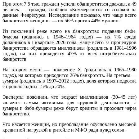
При этом 7,5 тыс. граждан успели обанкротиться дважды, а 49
человек — трижды, сообщил «Коммерсантъ» со ссылкой на
данные Федресурса. Исследование показало, что чаще всего
банкротятся женщины — их 56% против 44% мужчин.
Из поколений реже всего на банкротство подавали бэби-
бумеры (родились в 1946–1964 годах) — их 7% среди
должников в I квартале 2026 года. Чаще всего за процедурой
банкротства обращаются миллениалы (родились в 1981–1996
годах), на них приходится 47% от всех потребительских
банкротств.
На втором месте — поколение X (родились в 1965–1980
годах), на которых приходится 26% банкротств. На третьем —
зумеры (родились в 1997–2012 годах), доля которых подросла
с прошлогодних 15% до 20%.
Эксперты пояснили, что возраст миллениалов (30–45 лет)
является самым активным для трудовой деятельности, а
зумеры и бэби-бумеры реже берут кредиты и проходят через
банкротство.
Что касается женщин, их преобладание обусловлено высокой
кредитной нагрузкой в ритейле и МФО ради нужд семьи.