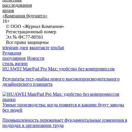
расследования
архив
«Компания будущего»
16+
© ООО «Журнал Компания»
Регистрационный номер
Эл № ФС77-80561
Все права защищены
telegram
дзен
вконтакте
tenchat
Редакция
популярное
Новости
стиль жизни
HUAWEI MatePad Pro Max: удобство без компромиссов
Результаты тест-драйва нового высокопроизводительного
дизайнерского планшета
рынки
Умные производства: когда появятся и какими будут заводы
без людей
Промышленность переживает фундаментальные изменения в
подходах к организации труда