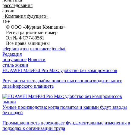
расследования
архив
«Компания будущего»
16+
© ООО «Журнал Компания»
Регистрационный номер
Эл № ФС77-80561
Все права защищены
telegram
дзен
вконтакте
tenchat
Редакция
популярное
Новости
стиль жизни
HUAWEI MatePad Pro Max: удобство без компромиссов
Результаты тест-драйва нового высокопроизводительного
дизайнерского планшета
рынки
Умные производства: когда появятся и какими будут заводы
без людей
Промышленность переживает фундаментальные изменения в
подходах к организации труда