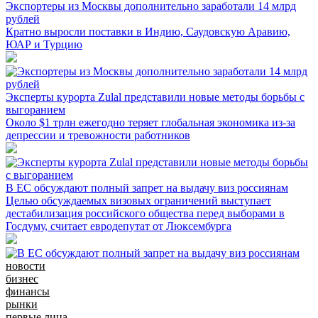
Экспортеры из Москвы дополнительно заработали 14 млрд
рублей
Кратно выросли поставки в Индию, Саудовскую Аравию,
ЮАР и Турцию
Эксперты курорта Zulal представили новые методы борьбы с
выгоранием
Около $1 трлн ежегодно теряет глобальная экономика из-за
депрессии и тревожности работников
В ЕС обсуждают полный запрет на выдачу виз россиянам
Целью обсуждаемых визовых ограничений выступает
дестабилизация российского общества перед выборами в
Госдуму, считает евродепутат от Люксембурга
новости
бизнес
финансы
рынки
первые лица