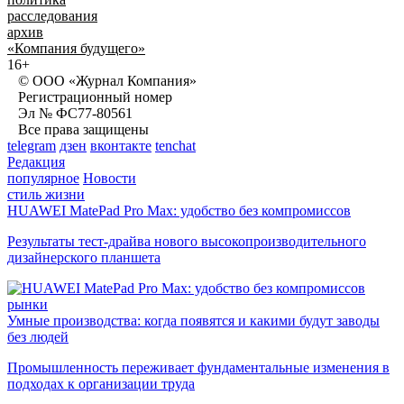
расследования
архив
«Компания будущего»
16+
© ООО «Журнал Компания»
Регистрационный номер
Эл № ФС77-80561
Все права защищены
telegram
дзен
вконтакте
tenchat
Редакция
популярное
Новости
стиль жизни
HUAWEI MatePad Pro Max: удобство без компромиссов
Результаты тест-драйва нового высокопроизводительного
дизайнерского планшета
рынки
Умные производства: когда появятся и какими будут заводы
без людей
Промышленность переживает фундаментальные изменения в
подходах к организации труда