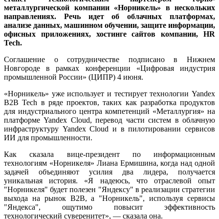
металлургической компании «Норникель» в нескольких
направлениях. Речь идет об облачных платформах,
анализе данных, машинном обучении, защите информации,
офисных приложениях, хостинге сайтов компании, HR
Tech.
Соглашение о сотрудничестве подписано в Нижнем
Новгороде в рамках конференции «Цифровая индустрия
промышленной России» (ЦИПР) 4 июня.
«Норникель» уже использует и тестирует технологии Yandex
B2B Tech в ряде проектов, таких как разработка продуктов
для индустриального центра компетенций «Металлургия» на
платформе Yandex Cloud, перевод части систем в облачную
инфраструктуру Yandex Cloud и в пилотировании сервисов
ИИ для промышленности.
Как сказала вице-президент по информационным
технологиям «Норникеля» Лиана Ермишина, когда над одной
задачей объединяют усилия два лидера, получается
уникальная история. «Я надеюсь, что отраслевой опыт
"Норникеля" будет полезен "Яндексу" в реализации стратегии
выхода на рынок B2B, а "Норникель", используя сервисы
"Яндекса", ощутимо повысит эффективность
технологический суверенитет», — сказала она.