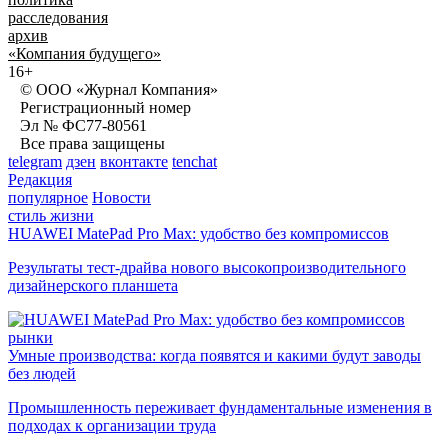
расследования
архив
«Компания будущего»
16+
© ООО «Журнал Компания»
Регистрационный номер
Эл № ФС77-80561
Все права защищены
telegram
дзен
вконтакте
tenchat
Редакция
популярное
Новости
стиль жизни
HUAWEI MatePad Pro Max: удобство без компромиссов
Результаты тест-драйва нового высокопроизводительного
дизайнерского планшета
рынки
Умные производства: когда появятся и какими будут заводы
без людей
Промышленность переживает фундаментальные изменения в
подходах к организации труда