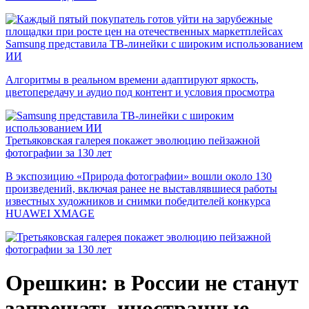
Samsung представила ТВ-линейки с широким использованием
ИИ
Алгоритмы в реальном времени адаптируют яркость,
цветопередачу и аудио под контент и условия просмотра
Третьяковская галерея покажет эволюцию пейзажной
фотографии за 130 лет
В экспозицию «Природа фотографии» вошли около 130
произведений, включая ранее не выставлявшиеся работы
известных художников и снимки победителей конкурса
HUAWEI XMAGE
Орешкин: в России не станут
запрещать иностранные