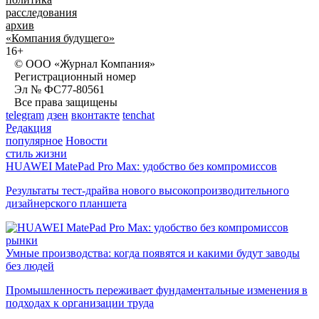
расследования
архив
«Компания будущего»
16+
© ООО «Журнал Компания»
Регистрационный номер
Эл № ФС77-80561
Все права защищены
telegram
дзен
вконтакте
tenchat
Редакция
популярное
Новости
стиль жизни
HUAWEI MatePad Pro Max: удобство без компромиссов
Результаты тест-драйва нового высокопроизводительного
дизайнерского планшета
рынки
Умные производства: когда появятся и какими будут заводы
без людей
Промышленность переживает фундаментальные изменения в
подходах к организации труда