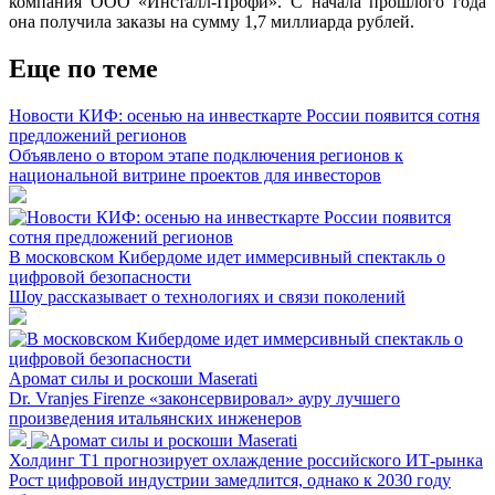
компания ООО «Инсталл-Профи». С начала прошлого года
она получила заказы на сумму 1,7 миллиарда рублей.
Еще по теме
Новости КИФ: осенью на инвесткарте России появится сотня
предложений регионов
Объявлено о втором этапе подключения регионов к
национальной витрине проектов для инвесторов
В московском Кибердоме идет иммерсивный спектакль о
цифровой безопасности
Шоу рассказывает о технологиях и связи поколений
Аромат силы и роскоши Maserati
Dr. Vranjes Firenze «законсервировал» ауру лучшего
произведения итальянских инженеров
Холдинг Т1 прогнозирует охлаждение российского ИТ-рынка
Рост цифровой индустрии замедлится, однако к 2030 году