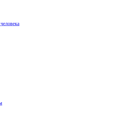
 человека
м