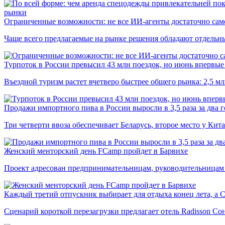
рынки
Ограниченные возможности: не все ИИ-агенты достаточно сам
Чаще всего предлагаемые на рынке решения обладают отдельн
Турпоток в России превысил 43 млн поездок, но июнь впервые 
Въездной туризм растет вчетверо быстрее общего рынка: 2,5 м
Продажи импортного пива в России выросли в 3,5 раза за два г
Три четверти ввоза обеспечивает Беларусь, второе место у Кита
Женский менторский день FCamp пройдет в Барвихе
Проект адресован предпринимательницам, руководительницам
Каждый третий отпускник выбирает для отдыха конец лета, а 
Сценарий короткой перезагрузки предлагает отель Radisson Со