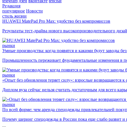
telegram
дзен
вконтакте
tenchat
Редакция
популярное
Новости
стиль жизни
HUAWEI MatePad Pro Max: удобство без компромиссов
Результаты тест-драйва нового высокопроизводительного диза
рынки
Умные производства: когда появятся и какими будут заводы бе
Промышленность переживает фундаментальные изменения в по
рынки
«Опыт без обновления теряет силу»: взрослые возвращаются к
Диплом вуза сейчас нельзя считать достаточным для всего кар
рынки
По всей форме: чем аренда спецодежды привлекательней поку
Почему шеринг спецодежды в России пока еще слабо развит и 