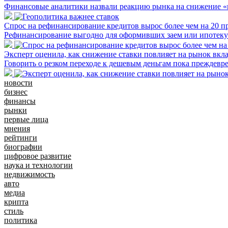
Финансовые аналитики назвали реакцию рынка на снижение 
Спрос на рефинансирование кредитов вырос более чем на 20 п
Рефинансирование выгодно для оформивших заем или ипотеку 
Эксперт оценила, как снижение ставки повлияет на рынок вкл
Говорить о резком переходе к дешевым деньгам пока преждевр
новости
бизнес
финансы
рынки
первые лица
мнения
рейтинги
биографии
цифровое развитие
наука и технологии
недвижимость
авто
медиа
крипта
стиль
политика