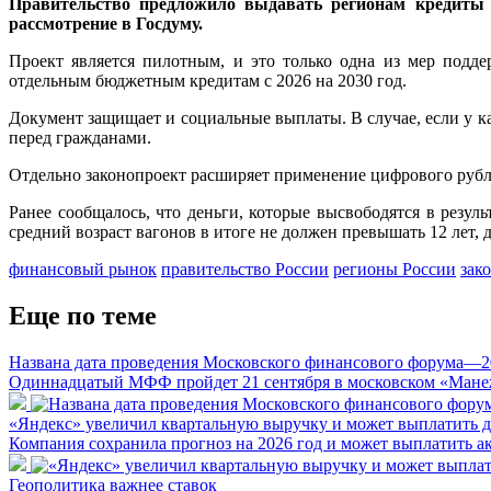
Правительство предложило выдавать регионам кредиты 
рассмотрение в Госдуму.
Проект является пилотным, и это только одна из мер подд
отдельным бюджетным кредитам с 2026 на 2030 год.
Документ защищает и социальные выплаты. В случае, если у ка
перед гражданами.
Отдельно законопроект расширяет применение цифрового рубля
Ранее сообщалось, что деньги, которые высвободятся в резул
средний возраст вагонов в итоге не должен превышать 12 лет, д
финансовый рынок
правительство России
регионы России
зак
Еще по теме
Названа дата проведения Московского финансового форума—2
Одиннадцатый МФФ пройдет 21 сентября в московском «Мане
«Яндекс» увеличил квартальную выручку и может выплатить 
Компания сохранила прогноз на 2026 год и может выплатить а
Геополитика важнее ставок