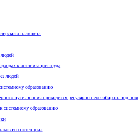
йнерского планшета
з людей
дходах к организации труда
 системному образованию
ьерного пути: знания приходится регулярно пересобирать под но
пки
каков его потенциал