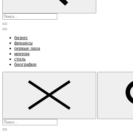
бизнес
финансы
первые лица
мнения
стиль
биографии