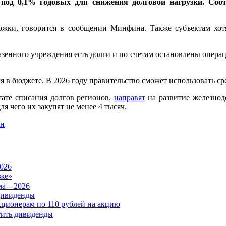
под 0,1% годовых для снижения долговой нагрузки. Со
ержки, говорится в сообщении Минфина. Также субъектам хот
зенного учреждения есть долги и по счетам остановлены операц
 в бюджете. В 2026 году правительство сможет использовать ср
ьтате списания долгов регионов,
направят
на развитие железнод
ля чего их закупят не менее 4 тысяч.
он
026
же»
дивиденды
кционерам по 110 рублей на акцию