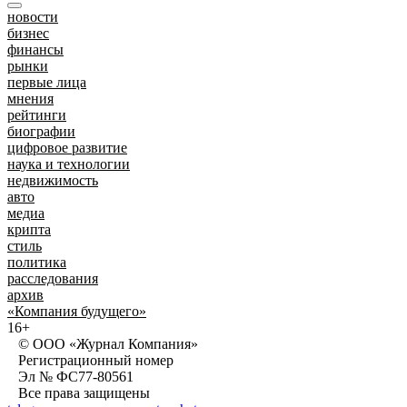
новости
бизнес
финансы
рынки
первые лица
мнения
рейтинги
биографии
цифровое развитие
наука и технологии
недвижимость
авто
медиа
крипта
стиль
политика
расследования
архив
«Компания будущего»
16+
© ООО «Журнал Компания»
Регистрационный номер
Эл № ФС77-80561
Все права защищены