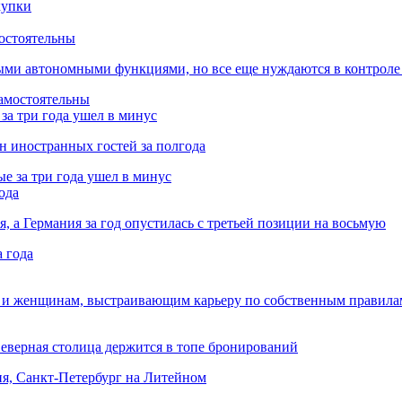
остоятельны
ыми автономными функциями, но все еще нуждаются в контроле
за три года ушел в минус
лн иностранных гостей за полгода
ода
я, а Германия за год опустилась с третьей позиции на восьмую
 и женщинам, выстраивающим карьеру по собственным правила
Северная столица держится в топе бронирований
ня, Санкт-Петербург на Литейном