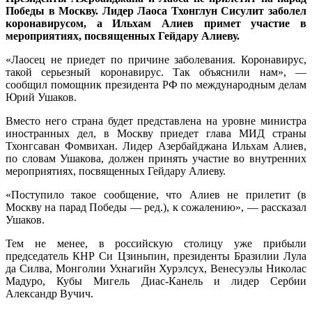
Победы в Москву. Лидер Лаоса Тхонглун Сисулит заболел
коронавирусом, а Ильхам Алиев примет участие в
мероприятиях, посвященных Гейдару Алиеву.
«Лаосец не приедет по причине заболевания. Коронавирус,
такой серьезный коронавирус. Так объяснили нам», —
сообщил помощник президента РФ по международным делам
Юрий Ушаков.
Вместо него страна будет представлена на уровне министра
иностранных дел, в Москву приедет глава МИД страны
Тхонгсаван Фомвихан. Лидер Азербайджана Ильхам Алиев,
по словам Ушакова, должен принять участие во внутренних
мероприятиях, посвященных Гейдару Алиеву.
«Поступило такое сообщение, что Алиев не прилетит (в
Москву на парад Победы — ред.), к сожалению», — рассказал
Ушаков.
Тем не менее, в российскую столицу уже прибыли
председатель КНР Си Цзиньпин, президенты Бразилии Лула
да Силва, Монголии Ухнагийн Хурэлсух, Венесуэлы Николас
Мадуро, Кубы Мигель Диас-Канель и лидер Сербии
Александр Вучич.