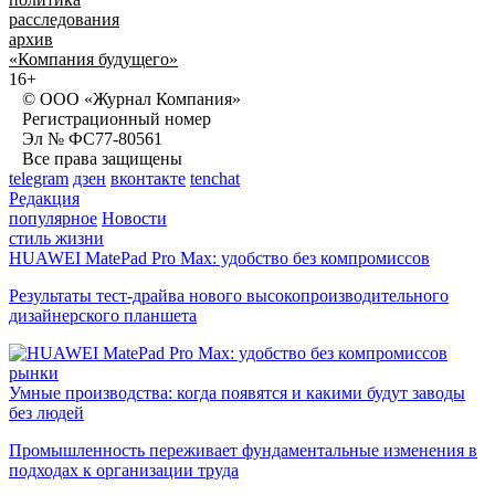
расследования
архив
«Компания будущего»
16+
© ООО «Журнал Компания»
Регистрационный номер
Эл № ФС77-80561
Все права защищены
telegram
дзен
вконтакте
tenchat
Редакция
популярное
Новости
стиль жизни
HUAWEI MatePad Pro Max: удобство без компромиссов
Результаты тест-драйва нового высокопроизводительного
дизайнерского планшета
рынки
Умные производства: когда появятся и какими будут заводы
без людей
Промышленность переживает фундаментальные изменения в
подходах к организации труда