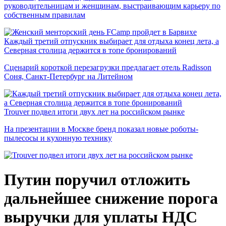
руководительницам и женщинам, выстраивающим карьеру по
собственным правилам
Каждый третий отпускник выбирает для отдыха конец лета, а
Северная столица держится в топе бронирований
Сценарий короткой перезагрузки предлагает отель Radisson
Соня, Санкт-Петербург на Литейном
Trouver подвел итоги двух лет на российском рынке
На презентации в Москве бренд показал новые роботы-
пылесосы и кухонную технику
Путин поручил отложить
дальнейшее снижение порога
выручки для уплаты НДС