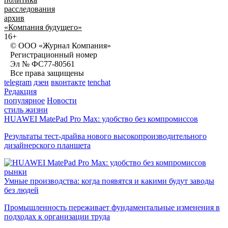
расследования
архив
«Компания будущего»
16+
© ООО «Журнал Компания»
Регистрационный номер
Эл № ФС77-80561
Все права защищены
telegram
дзен
вконтакте
tenchat
Редакция
популярное
Новости
стиль жизни
HUAWEI MatePad Pro Max: удобство без компромиссов
Результаты тест-драйва нового высокопроизводительного
дизайнерского планшета
рынки
Умные производства: когда появятся и какими будут заводы
без людей
Промышленность переживает фундаментальные изменения в
подходах к организации труда