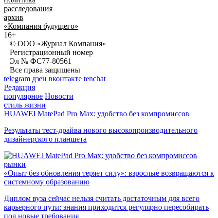
расследования
архив
«Компания будущего»
16+
© ООО «Журнал Компания»
Регистрационный номер
Эл № ФС77-80561
Все права защищены
telegram
дзен
вконтакте
tenchat
Редакция
популярное
Новости
стиль жизни
HUAWEI MatePad Pro Max: удобство без компромиссов
Результаты тест-драйва нового высокопроизводительного
дизайнерского планшета
рынки
«Опыт без обновления теряет силу»: взрослые возвращаются к
системному образованию
Диплом вуза сейчас нельзя считать достаточным для всего
карьерного пути: знания приходится регулярно пересобирать
под новые требования