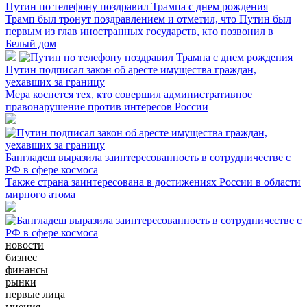
Путин по телефону поздравил Трампа с днем рождения
Трамп был тронут поздравлением и отметил, что Путин был
первым из глав иностранных государств, кто позвонил в
Белый дом
Путин подписал закон об аресте имущества граждан,
уехавших за границу
Мера коснется тех, кто совершил административное
правонарушение против интересов России
Бангладеш выразила заинтересованность в сотрудничестве с
РФ в сфере космоса
Также страна заинтересована в достижениях России в области
мирного атома
новости
бизнес
финансы
рынки
первые лица
мнения