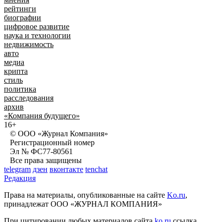
рейтинги
биографии
цифровое развитие
наука и технологии
недвижимость
авто
медиа
крипта
стиль
политика
расследования
архив
«Компания будущего»
16+
© ООО «Журнал Компания»
Регистрационный номер
Эл № ФС77-80561
Все права защищены
telegram
дзен
вконтакте
tenchat
Редакция
Права на материалы, опубликованные на сайте
Ko.ru
,
принадлежат ООО «ЖУРНАЛ КОМПАНИЯ»
При цитировании любых материалов сайта
ko.ru
ссылка