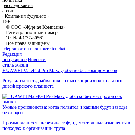
расследования
архив
«Компания будущего»
16+
© ООО «Журнал Компания»
Регистрационный номер
Эл № ФС77-80561
Все права защищены
telegram
дзен
вконтакте
tenchat
Редакция
популярное
Новости
стиль жизни
HUAWEI MatePad Pro Max: удобство без компромиссов
Результаты тест-драйва нового высокопроизводительного
дизайнерского планшета
рынки
Умные производства: когда появятся и какими будут заводы
без людей
Промышленность переживает фундаментальные изменения в
подходах к организации труда