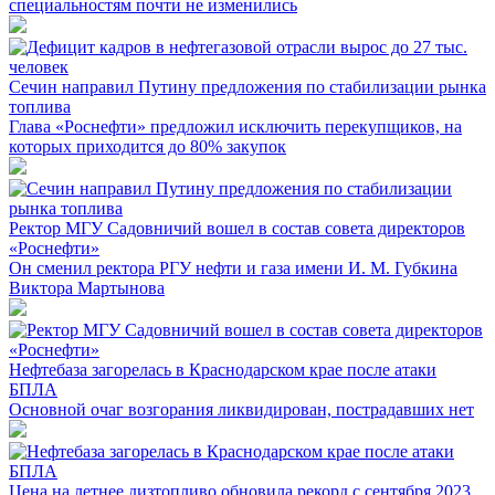
специальностям почти не изменились
Сечин направил Путину предложения по стабилизации рынка
топлива
Глава «Роснефти» предложил исключить перекупщиков, на
которых приходится до 80% закупок
Ректор МГУ Садовничий вошел в состав совета директоров
«Роснефти»
Он сменил ректора РГУ нефти и газа имени И. М. Губкина
Виктора Мартынова
Нефтебаза загорелась в Краснодарском крае после атаки
БПЛА
Основной очаг возгорания ликвидирован, пострадавших нет
Цена на летнее дизтопливо обновила рекорд с сентября 2023