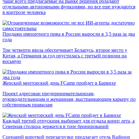
Чаще всего предлагаемые на рынке решения обладают
отдельными автономными функциями, но все еще нуждаются
в контроле человека
Продажи импортного пива в России выросли в 3,5 раза за два
года
Три четверти ввоза обеспечивает Беларусь, второе место у
Китая, а Германия за год опустилась с третьей позиции на
восьмую
Женский менторский день FCamp пройдет в Барвихе
Проект адресован предпринимательницам,
руководительницам и женщинам, выстраивающим карьеру по
собственным правилам
Каждый третий отпускник выбирает для отдыха конец лета, а
Северная столица держится в топе бронирований
Сценарий короткой перезагрузки предлагает отель Radisson