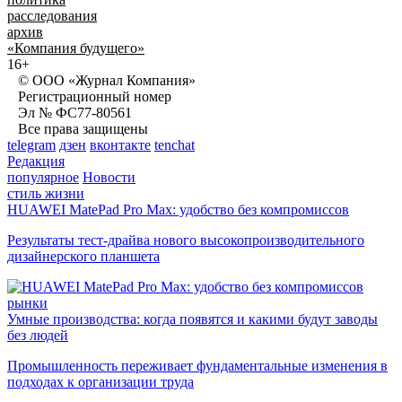
расследования
архив
«Компания будущего»
16+
© ООО «Журнал Компания»
Регистрационный номер
Эл № ФС77-80561
Все права защищены
telegram
дзен
вконтакте
tenchat
Редакция
популярное
Новости
стиль жизни
HUAWEI MatePad Pro Max: удобство без компромиссов
Результаты тест-драйва нового высокопроизводительного
дизайнерского планшета
рынки
Умные производства: когда появятся и какими будут заводы
без людей
Промышленность переживает фундаментальные изменения в
подходах к организации труда