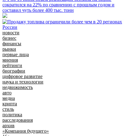
сократился на 22% по сравнению с прошлым годом и
составил чуть более 400 тыс. тонн
новости
бизнес
финансы
рынки
первые лица
мнения
рейтинги
биографии
цифровое развитие
наука и технологии
недвижимость
авто
медиа
крипта
стиль
политика
расследования
архив
«Компания будущего»