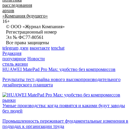
расследования
архив
«Компания будущего»
16+
© ООО «Журнал Компания»
Регистрационный номер
Эл № ФС77-80561
Все права защищены
telegram
дзен
вконтакте
tenchat
Редакция
популярное
Новости
стиль жизни
HUAWEI MatePad Pro Max: удобство без компромиссов
Результаты тест-драйва нового высокопроизводительного
дизайнерского планшета
рынки
Умные производства: когда появятся и какими будут заводы
без людей
Промышленность переживает фундаментальные изменения в
подходах к организации труда