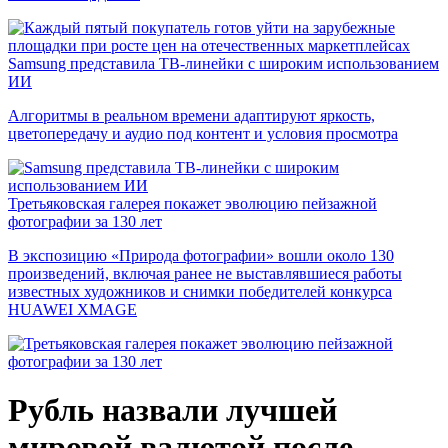
Samsung представила ТВ-линейки с широким использованием
ИИ
Алгоритмы в реальном времени адаптируют яркость,
цветопередачу и аудио под контент и условия просмотра
Третьяковская галерея покажет эволюцию пейзажной
фотографии за 130 лет
В экспозицию «Природа фотографии» вошли около 130
произведений, включая ранее не выставлявшиеся работы
известных художников и снимки победителей конкурса
HUAWEI XMAGE
Рубль назвали лучшей
мировой валютой после