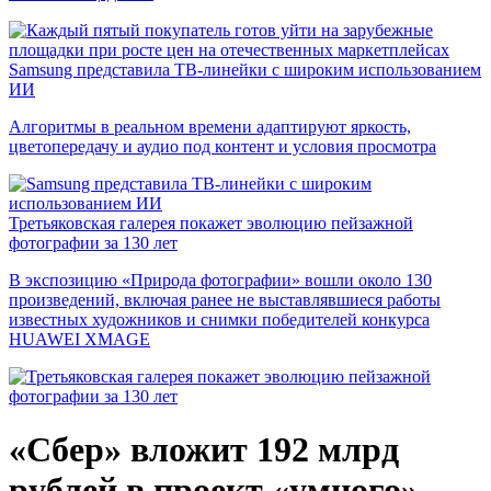
Samsung представила ТВ-линейки с широким использованием
ИИ
Алгоритмы в реальном времени адаптируют яркость,
цветопередачу и аудио под контент и условия просмотра
Третьяковская галерея покажет эволюцию пейзажной
фотографии за 130 лет
В экспозицию «Природа фотографии» вошли около 130
произведений, включая ранее не выставлявшиеся работы
известных художников и снимки победителей конкурса
HUAWEI XMAGE
«Сбер» вложит 192 млрд
рублей в проект «умного»