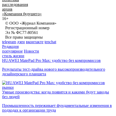
расследования
архив
«Компания будущего»
16+
© ООО «Журнал Компания»
Регистрационный номер
Эл № ФС77-80561
Все права защищены
telegram
дзен
вконтакте
tenchat
Редакция
популярное
Новости
стиль жизни
HUAWEI MatePad Pro Max: удобство без компромиссов
Результаты тест-драйва нового высокопроизводительного
дизайнерского планшета
рынки
Умные производства: когда появятся и какими будут заводы
без людей
Промышленность переживает фундаментальные изменения в
подходах к организации труда