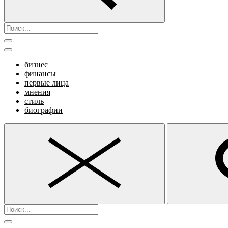
бизнес
финансы
первые лица
мнения
стиль
биографии