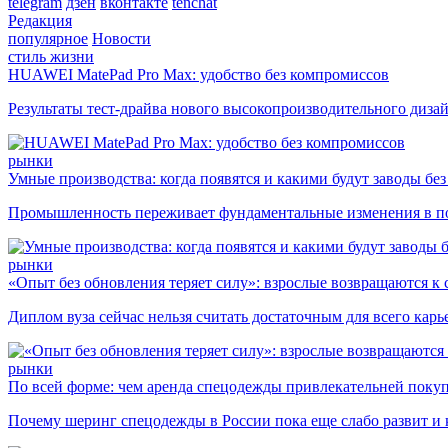
telegram
дзен
вконтакте
tenchat
Редакция
популярное
Новости
стиль жизни
HUAWEI MatePad Pro Max: удобство без компромиссов
Результаты тест-драйва нового высокопроизводительного диза
рынки
Умные производства: когда появятся и какими будут заводы бе
Промышленность переживает фундаментальные изменения в по
рынки
«Опыт без обновления теряет силу»: взрослые возвращаются к
Диплом вуза сейчас нельзя считать достаточным для всего кар
рынки
По всей форме: чем аренда спецодежды привлекательней поку
Почему шеринг спецодежды в России пока еще слабо развит и 