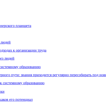
йнерского планшета
з людей
дходах к организации труда
 системному образованию
ьерного пути: знания приходится регулярно пересобирать под но
пки
каков его потенциал