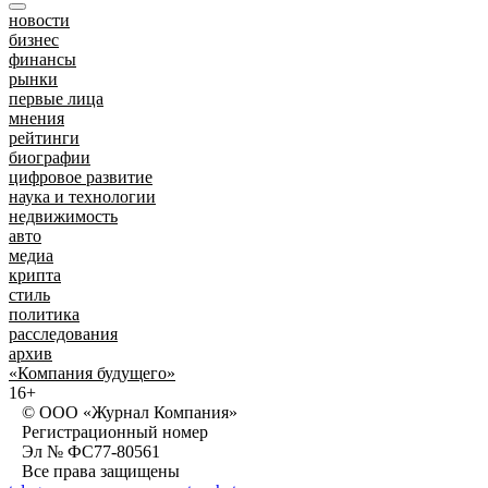
новости
бизнес
финансы
рынки
первые лица
мнения
рейтинги
биографии
цифровое развитие
наука и технологии
недвижимость
авто
медиа
крипта
стиль
политика
расследования
архив
«Компания будущего»
16+
© ООО «Журнал Компания»
Регистрационный номер
Эл № ФС77-80561
Все права защищены