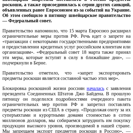
роскоши, а также присоединилась к серии других санкций,
объявленных ранее Евросоюзом из-за событий на Украине.
Об этом сообщило в пятницу швейцарское правительство
— Федеральный совет.
Правительство напомнило, что 15 марта Евросоюз расширил
ограничительные меры против РФ. Речь идет о запрете на
«транзакции с некоторыми государственными предприятиями
и предоставлении кредитных услуг российским клиентам или
организациям». «Федеральный совет 18 марта также принял
эти меры, которые вступят в силу в ближайшие дни», —
подчеркнули в Берне.
Правительство отметило, что «запрет экспортировать
предметы роскоши является составной частью этих мер».
Блокировка роскошной жизни россиян
началась
с заявления
президента Соединенных Штатов Джо Байдена. В прошлую
пятницу он поделился подробностями очередного пакета
ограничительных мер против РФ и запретил поставлять
предметы роскоши из США в страну. «Продолжая охоту за их
суперъяхтами и курортными домами стоимостью в сотни
миллионов долларов, мы собираемся затруднить им покупку
продукции высокого уровня, производимой в нашей стране.
Мы запрещаем экспорт предметов роскоши в Россию», —