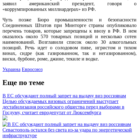
заявил американский президент, говоря о
«коррумпированных миллиардерах» из РФ.
Чуть позже Бюро промышленности и безопасности
Соединенных Штатов при Минторге страны опубликовало
перечень товаров, которые запрещены к ввозу в РФ. В нем
оказалось около 570 товарных позиций и несколько сотен
наименований. Возглавили список около 30 алкогольных
позиций. Речь идет о солодовом пиве, игристом и тихом
винах, сидре (как газированном, так и негазированном),
виски, бурбоне, роме, джине, текиле и водке.
Украина
Евросоюз
Еще по теме
В ЕС обсуждают полный запрет на выдачу виз россиянам
Целью обсуждаемых визовых ограничений выступает
дестабилизация российского общества перед выборами в
Госдуму, считает евродепутат от Люксембурга
Севастополь остался без света из-за удара по энергетической
инфраструктуре