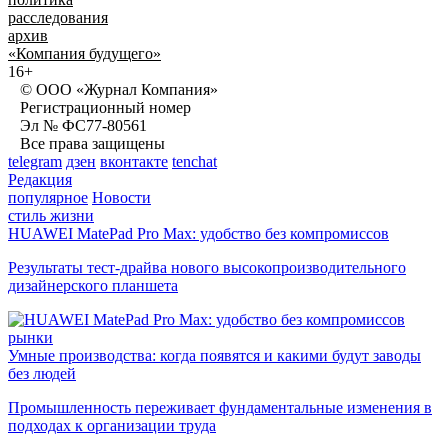
расследования
архив
«Компания будущего»
16+
© ООО «Журнал Компания»
Регистрационный номер
Эл № ФС77-80561
Все права защищены
telegram
дзен
вконтакте
tenchat
Редакция
популярное
Новости
стиль жизни
HUAWEI MatePad Pro Max: удобство без компромиссов
Результаты тест-драйва нового высокопроизводительного
дизайнерского планшета
рынки
Умные производства: когда появятся и какими будут заводы
без людей
Промышленность переживает фундаментальные изменения в
подходах к организации труда