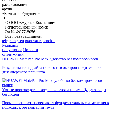
расследования
архив
«Компания будущего»
16+
© ООО «Журнал Компания»
Регистрационный номер
Эл № ФС77-80561
Все права защищены
telegram
дзен
вконтакте
tenchat
Редакция
популярное
Новости
стиль жизни
HUAWEI MatePad Pro Max: удобство без компромиссов
Результаты тест-драйва нового высокопроизводительного
дизайнерского планшета
рынки
Умные производства: когда появятся и какими будут заводы
без людей
Промышленность переживает фундаментальные изменения в
подходах к организации труда