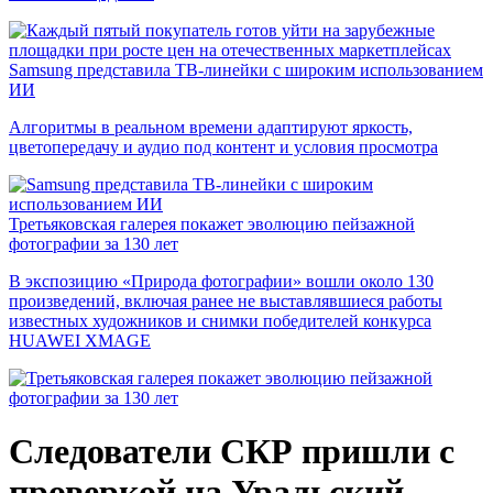
Samsung представила ТВ-линейки с широким использованием
ИИ
Алгоритмы в реальном времени адаптируют яркость,
цветопередачу и аудио под контент и условия просмотра
Третьяковская галерея покажет эволюцию пейзажной
фотографии за 130 лет
В экспозицию «Природа фотографии» вошли около 130
произведений, включая ранее не выставлявшиеся работы
известных художников и снимки победителей конкурса
HUAWEI XMAGE
Следователи СКР пришли с
проверкой на Уральский