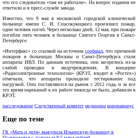
что его следователи «там не работали». На вопрос издания не
ответили и в пресс-службе завода.
Известно, что 9 мая в московской городской клинической
больнице имени С. И. Спасокукоцкого произошел пожар,
один человек погиб. Через несколько дней, 12 мая, при пожаре
погибли пять человек в больнице Святого Георгия в Санкт-
Петербурге.
«Интерфакс» со ссылкой на источник
сообщал
, что причиной
пожаров в больницах Москвы и Санкт-Петербурга стали
аппараты ИВЛ. По данным источника, они загорелись из-за
слабой проводки в медучреждениях. В концерне
«Радиоэлектронные технологии» (КРЭТ, входит в «Ростех»)
отмечали, что аппараты проходили тестирование под
нагрузкой. Они поставляются на рынок с 2012 года, и за все
это время нареканий к их работе никогда не было, добавили в
КРЭТ.
расследование
Следственный комитет
медицина
коронавирус
Еще по теме
ГК «Мать и дитя» выкупила Ильинскую больницу в
Подмосковье с долгом за 8,5 млрд рублей