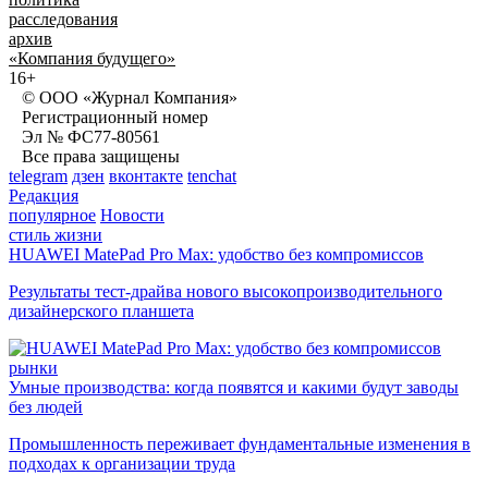
расследования
архив
«Компания будущего»
16+
© ООО «Журнал Компания»
Регистрационный номер
Эл № ФС77-80561
Все права защищены
telegram
дзен
вконтакте
tenchat
Редакция
популярное
Новости
стиль жизни
HUAWEI MatePad Pro Max: удобство без компромиссов
Результаты тест-драйва нового высокопроизводительного
дизайнерского планшета
рынки
Умные производства: когда появятся и какими будут заводы
без людей
Промышленность переживает фундаментальные изменения в
подходах к организации труда