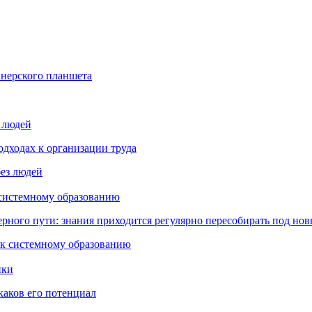
йнерского планшета
з людей
дходах к организации труда
 системному образованию
ьерного пути: знания приходится регулярно пересобирать под но
пки
каков его потенциал