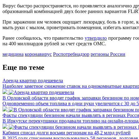
Вирус быстро распространяется, но проявляется аналогично д
образованный комбинацией двух более ранних вариантов FLiR
При заражении им человек ощущает лихорадку, боль в горле, к
мыть руки с мылом, проветривать помещения, избегать контак
Ранее сообщалось, что правительство
утвердило
программу гос
на 400 миллиардов рублей за счет средств ОМС.
медицина
коронавирус
Роспотребнадзор
регионы России
Еще по теме
Аренда квартир подешевела
Наиболее заметное снижение ставок на однокомнатные квартир
В Орловской области вводят график заправки бензином по ном
Одновременно объем топлива в одни руки увеличится с 30 до 
Факты спекуляции бензином начали выявлять в регионах Росс
В Иркутске перекупщики продавали топливо на онлайн-площад
Кабмин списал долги восьми регионам на 48,2 млрд рублей
В 2025 году списанием воспользовались 58 регионов, долговая