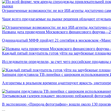
рынки
Ограниченные возможности: не все ИИ-агенты достаточно сам
Чаще всего предлагаемые на рынке решения обладают отдельн
Названа дата проведения Московского финансового форума—2
Одиннадцатый МФФ пройдет 21 сентября в московском «Мане
Каждый пятый покупатель готов уйти на зарубежные площадки
Исследователи определили, за счет чего российские продавц
Samsung представила ТВ-линейки с широким использованием
Алгоритмы в реальном времени адаптируют яркость, цветопере
Третьяковская галерея покажет эволюцию пейзажной фотографи
В экспозицию «Природа фотографии» вошли около 130 произ