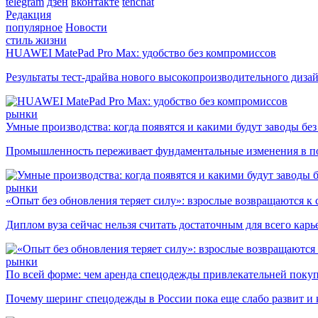
telegram
дзен
вконтакте
tenchat
Редакция
популярное
Новости
стиль жизни
HUAWEI MatePad Pro Max: удобство без компромиссов
Результаты тест-драйва нового высокопроизводительного диза
рынки
Умные производства: когда появятся и какими будут заводы бе
Промышленность переживает фундаментальные изменения в по
рынки
«Опыт без обновления теряет силу»: взрослые возвращаются к
Диплом вуза сейчас нельзя считать достаточным для всего кар
рынки
По всей форме: чем аренда спецодежды привлекательней поку
Почему шеринг спецодежды в России пока еще слабо развит и 