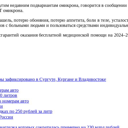
ругим недавним подвариантам омикрона, говорится в сообщении
T омикрона.
ашель, потерю обоняния, потерю аппетита, боли в теле, устало
тов с больными людьми и пользоваться средствами индивидуаль
гарантий оказания бесплатной медицинской помощи на 2024–20
ы зафиксировано в Сургуте, Кургане и Владивостоке
ерам авто
50 литров
ии
ках по 250 рублей за литр
 нагрузка которых сократилась примерно на 230 млрд рублей