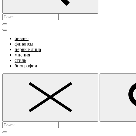
бизнес
финансы
первые лица
мнения
стиль
биографии