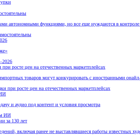
остоятельны
ыми автономными функциями, но все еще нуждаются в контроле
026
же»
 при росте цен на отечественных маркетплейсах
ы импортных товаров могут конкурировать с иностранными онай
 ИИ
дачу и аудио под контент и условия просмотра
и за 130 лет
ведений, включая ранее не выставлявшиеся работы известных