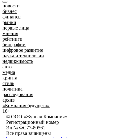
новости
бизнес
финансы
рынки
первые лица
мнения
рейтинги
биографии
цифровое развитие
наука и технологии
недвижимость
авто
медиа
крипта
стиль
политика
расследования
архив
«Компания будущего»
16+
© ООО «Журнал Компания»
Регистрационный номер
Эл № ФС77-80561
Все права защищены