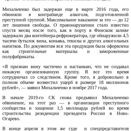
Михальченко был задержан еще в марте 2016 года, его
обвиняли в контрабанде алкоголя, подготовленной
преступной группой. Максимальное наказание за это — до 12
лет лишения свободы. О правонарушении стало известно
спустя месяц после того, как в порту в Финском заливе
задержали два контейнера-рефрижератора, где обнаружили 4,5
тысячи бутылок вина, коньяка, текилы и других алкогольных
напитков. По документам вся эта продукция была оформлена
как строительные материалы и замороженные
полуфабрикаты.
«Я признаю вину частично и настаиваю, что не создавал
никакую организованную группу. Я все это время
сотрудничал со следствием. Кроме того, я добровольно в
полном объеме возместил ущерб в размере 18 миллионов
рублей», — заявил Михальченко в ноябре 2017 года.
В начале 2019-го СК снова предъявил Михальченко
обвинение, на этот раз — в организации преступного
сообщества и хищении 1,5 миллиарда рублей во время
строительства резиденции президента России в Ново-
Огарево.
В конце апреля в этом же суде и спецпредставителя