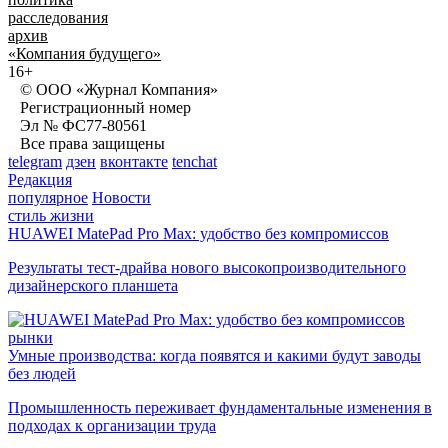
расследования
архив
«Компания будущего»
16+
© ООО «Журнал Компания»
Регистрационный номер
Эл № ФС77-80561
Все права защищены
telegram
дзен
вконтакте
tenchat
Редакция
популярное
Новости
стиль жизни
HUAWEI MatePad Pro Max: удобство без компромиссов
Результаты тест-драйва нового высокопроизводительного
дизайнерского планшета
рынки
Умные производства: когда появятся и какими будут заводы
без людей
Промышленность переживает фундаментальные изменения в
подходах к организации труда