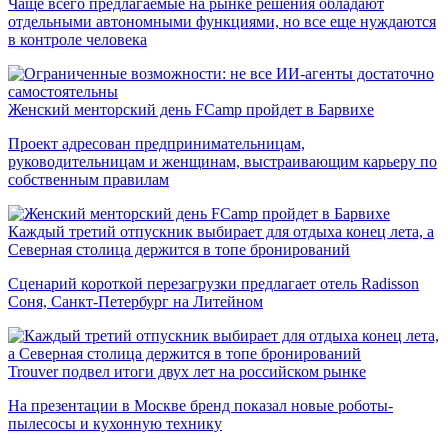
Чаще всего предлагаемые на рынке решения обладают
отдельными автономными функциями, но все еще нуждаются
в контроле человека
Женский менторский день FCamp пройдет в Барвихе
Проект адресован предпринимательницам,
руководительницам и женщинам, выстраивающим карьеру по
собственным правилам
Каждый третий отпускник выбирает для отдыха конец лета, а
Северная столица держится в топе бронирований
Сценарий короткой перезагрузки предлагает отель Radisson
Соня, Санкт-Петербург на Литейном
Trouver подвел итоги двух лет на российском рынке
На презентации в Москве бренд показал новые роботы-
пылесосы и кухонную технику