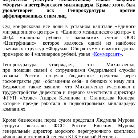
«Форум» и петербургского миллиардера. Кроме этого, был
удовлетворен иск Генпрокуратуры против
аффилированных с ним лиц.
Суд конфисковал все доли в уставном капитале «Единого
миграционного центра» и «Единого медицинского центра» и
460,4 миллиона рублей с банковских счетов ООО
«Центрфинанс», которое являлось одной из наиболее
значимых структур «Форума». Общая сумма изъятого дошла
примерно до 4 миллиардов рублей, узнал
«Коммерсант»
.
Генпрокуратура утверждает, что Михальченко,
при помощи связей с сотрудниками Федеральной службы
охраны России получал бюджетные средства через
госконтракты для «обогащения себя» и близких к нему лиц.
Ведомство также заявило, что Михальченко участвовал в
трудоустройстве директора и первого заместителя директора
ФГУП «Атэкс» Андрея Каминова и Станислава Кюнера,
которые прежде работали в подконтрольных миллиардеру
компаниях.
Кроме бизнесмена перед судом предстали Людмила Мурова,
супруга экс-главы ФСО России Евгения Мурова,
генеральный директор морского перегрузочного комплекса
«Бронка» и отставной генерал КГБ Николай Негодов.