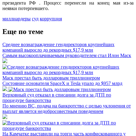
президента РФ . Процесс перенесли на конец мая из-за
неявки потерпевшего.
миллиардеры
суд
коррупция
Еще по теме
Среднее вознаграждение гендиректоров крупнейших
компаний выросло до рекордных $17,9 млн
Самым высокооплачиваемым руководителем стал Илон Маск
Маск престал быть долларовым триллионером
Состояние основателя SpaceX и Tesla упало до $957 млрд
Верховный суд отказал в списании долга за ДТП по
процедуре банкротства
По мнению ВС, подача на банкротство с целью уклонения от
выплат является недобросовестным поведением
На Камчатке выставили на торги часть конфискованного у