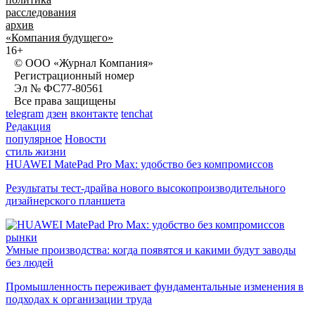
расследования
архив
«Компания будущего»
16+
© ООО «Журнал Компания»
Регистрационный номер
Эл № ФС77-80561
Все права защищены
telegram
дзен
вконтакте
tenchat
Редакция
популярное
Новости
стиль жизни
HUAWEI MatePad Pro Max: удобство без компромиссов
Результаты тест-драйва нового высокопроизводительного
дизайнерского планшета
рынки
Умные производства: когда появятся и какими будут заводы
без людей
Промышленность переживает фундаментальные изменения в
подходах к организации труда