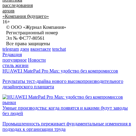
расследования
архив
«Компания будущего»
16+
© ООО «Журнал Компания»
Регистрационный номер
Эл № ФС77-80561
Все права защищены
telegram
дзен
вконтакте
tenchat
Редакция
популярное
Новости
стиль жизни
HUAWEI MatePad Pro Max: удобство без компромиссов
Результаты тест-драйва нового высокопроизводительного
дизайнерского планшета
рынки
Умные производства: когда появятся и какими будут заводы
без людей
Промышленность переживает фундаментальные изменения в
подходах к организации труда